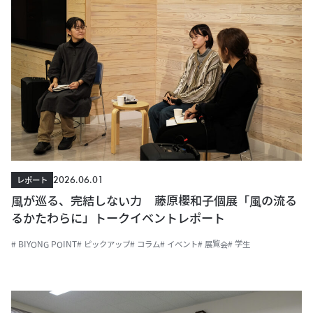
2026.06.01
レポート
風が巡る、完結しない力 藤原櫻和子個展「風の流る
るかたわらに」トークイベントレポート
# BIYONG POINT
# ピックアップ
# コラム
# イベント
# 展覧会
# 学生