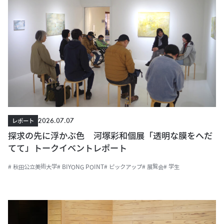
2026.07.07
レポート
探求の先に浮かぶ色 河塚彩和個展「透明な膜をへだ
てて」トークイベントレポート
# 秋田公立美術大学
# BIYONG POINT
# ピックアップ
# 展覧会
# 学生