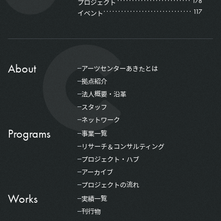
178
プロジェクト
117
イベント
About
アーツセンターあきたとは
拠点紹介
法人概要・沿革
スタッフ
ネットワーク
Programs
事業一覧
リサーチ＆コンサルティング
プロジェクト・ハブ
アーカイブ
プロジェクトの流れ
Works
実績一覧
刊行物