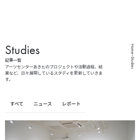
S
t
u
d
i
e
s
Home
Studies
記
事
一
覧
アーツセンターあきたのプロジェクトや活動過程、結
果など、
日々展開しているスタディを更新していきま
す。
すべて
ニュース
レポート