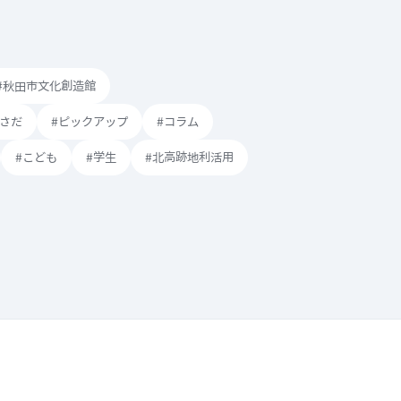
#秋田市文化創造館
もさだ
#ピックアップ
#コラム
#こども
#学生
#北高跡地利活用