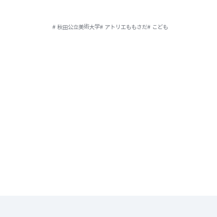
# 秋田公立美術大学
# アトリエももさだ
# こども
投
稿
の
ペ
ー
ジ
送
り