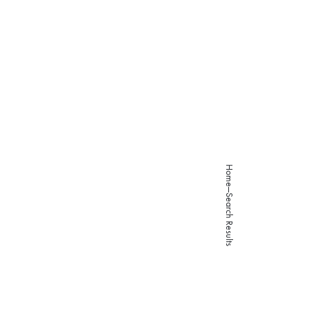
About
Studies
Programs
Works
Careers
Home
Search Results