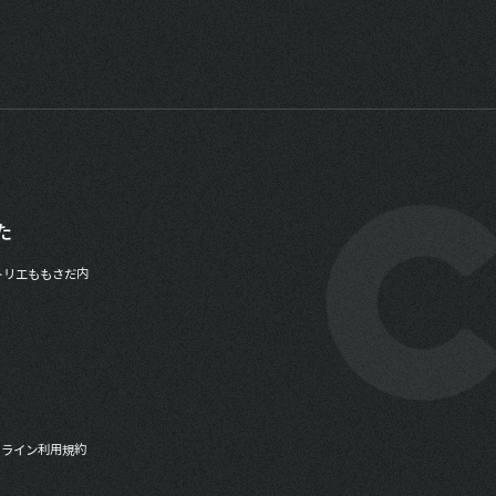
た
トリエももさだ内
ドライン
利用規約