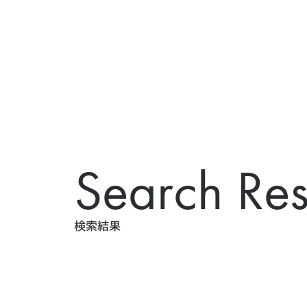
S
e
a
r
c
h
R
e
検
索
結
果