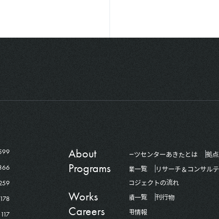
About
599
アーツセンターあきたとは
拠点
Programs
366
事業一覧
リサーチ＆コンサルテ
259
プロジェクトの流れ
Works
178
実績一覧
刊行物
Careers
採用情報
117