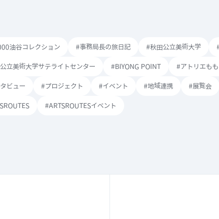
1000油谷コレクション
#事務局長の旅日記
#秋田公立美術大学
田公立美術大学サテライトセンター
#BIYONG POINT
#アトリエも
ンタビュー
#プロジェクト
#イベント
#地域連携
#展覧会
TSROUTES
#ARTSROUTESイベント