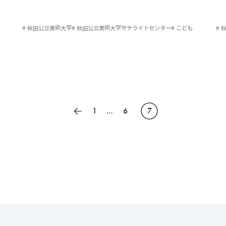
# 秋田公立美術大学
# 秋田公立美術大学サテライトセンター
# こども
# 
1
…
6
7
前のページ