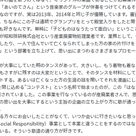
「あいのてさん」という音楽家のグループが伴奏をつけてくれるそ
なのですが、実は2013年、2014年と同じ子が優勝しています。
。ちなみにこの子は連続でグランプリをとって殿堂入りをしたと聞
も好きなんです。単純に「子どものはなうたって面白い」というこ
が昭和技研株式会社という産業廃棄物処理業者です。業務として、
したり、一人で住んでいて亡くなられてしまった方の家の片付けを
」という部署を立ち上げて、思い出にまつわるさまざまなプロモー
が大事にしていた桐のタンスがあって、大きいし、もう着物も着な
もさすがに残すのは大変だということで、そのタンスを材料にして
トする。あるいは亡くなった方の生涯の話を聞いてそれを漫画にし
を閉じ込める”コンテスト」という名前で始まったのが、この「は
開催されていました。この事業を行なっているのが産廃業者さんで、
の思い出を大事にするという主旨の企画の立ち上がり方に筋が通っ
。
る方々にお会いしたことがなくて、いつか会いに行きたいなと思っ
te Social Responsibility）事業として本業と違うことをする
いる。そういう筋道の通り方が好きです。