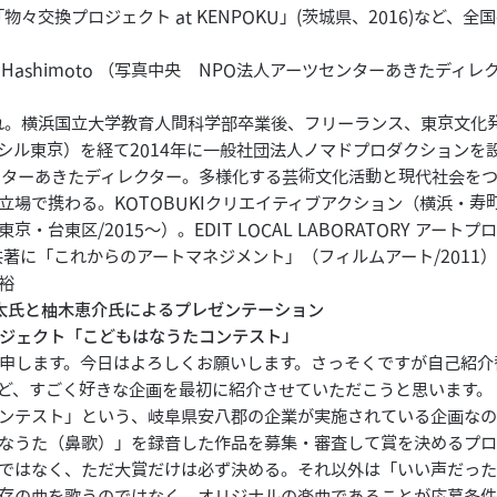
「物々交換プロジェクト at KENPOKU」(茨城県、2016)など、
o Hashimoto （写真中央 NPO法人アーツセンターあきたディ
まれ。横浜国立大学教育人間科学部卒業後、フリーランス、東京文化
シル東京）を経て2014年に一般社団法人ノマドプロダクションを設
ンターあきたディレクター。多様化する芸術文化活動と現代社会を
場で携わる。KOTOBUKIクリエイティブアクション（横浜・寿町エ
・台東区/2015〜）。EDIT LOCAL LABORATORY アート
共著に「これからのアートマネジメント」（フィルムアート/2011
裕
太氏と柚木恵介氏によるプレゼンテーション
ジェクト「こどもはなうたコンテスト」
します。今日はよろしくお願いします。さっそくですが自己紹介
ど、すごく好きな企画を最初に紹介させていただこうと思います。
ンテスト」という、岐阜県安八郡の企業が実施されている企画な
なうた（鼻歌）」を録音した作品を募集・審査して賞を決めるプロ
ではなく、ただ大賞だけは必ず決める。それ以外は「いい声だっ
存の曲を歌うのではなく、オリジナルの楽曲であることが応募条件