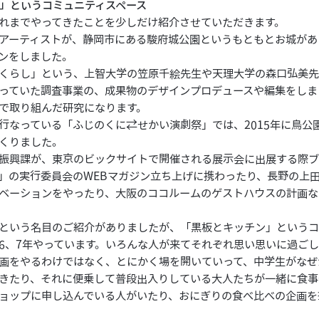
」というコミュニティスペース
れまでやってきたことを少しだけ紹介させていただきます。
アーティストが、静岡市にある駿府城公園というもともとお城があ
ンをしました。
くらし」という、上智大学の笠原千絵先生や天理大学の森口弘美
っていた調査事業の、成果物のデザインプロデュースや編集をしま
で取り組んだ研究になります。
行なっている「ふじのくに⇄せかい演劇祭」では、2015年に鳥公
くりました。
振興課が、東京のビックサイトで開催される展示会に出展する際ブ
」の実行委員会のWEBマガジン立ち上げに携わったり、長野の上
ベーションをやったり、大阪のココルームのゲストハウスの計画な
という名目のご紹介がありましたが、「黒板とキッチン」というコ
6、7年やっています。いろんな人が来てそれぞれ思い思いに過ご
画をやるわけではなく、とにかく場を開いていって、中学生がなぜ
きたり、それに便乗して普段出入りしている大人たちが一緒に食事
ョップに申し込んでいる人がいたり、おにぎりの食べ比べの企画を