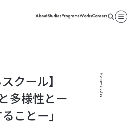
About
Studies
Programs
Works
Careers
Home
るスクール】
Studies
と多様性とー
することー」