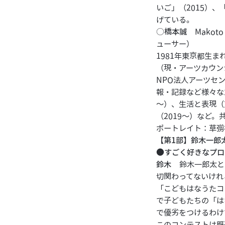
いご」（2015）、
げている。
○
橋本誠
Makot
ューサー）
1981年東京都生
（現・アーツカウン
NPO法人アーツセ
報・記録など様々な立
～）、生活と表現（東京
（2019〜）など。
ポートレイト：草彅
【第1部】鈴木一郎
●すごく好きなプロ
鈴木
鈴木一郎太と申
切関わってないけれ
「こどもはなうたコ
で子どもたちの「は
で優劣をつけるわけ
このコンテストは既