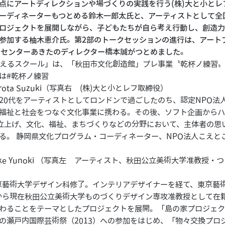
点にアートディレクションや場づくりの実践を行う(株)大と小とレ
ーディネーターもつとめる鈴木一郎太氏と、アーティストとして全
ロジェクトを展開しながら、子どもたちが自ら考え行動し、創造
参加する柚木恵介氏。第2部のトークセッションの進行は、アート
ツセンターあきたのディレクター橋本誠がつとめました。
えるスクール」は、「秋田市文化創造館」プレ事業〝乾杯ノ練習
は
#乾杯ノ練習
irota Suzuki（写真右 (株)大と小とレフ取締役）
20代をアーティストとしてロンドンで過ごしたのち、認定NPO法
福祉と社会をつなぐ文化事業に携わる。その後、ソフト企画から
を立上げ、文化、福祉、まちづくりなどの分野において、主体者の思
る。 静岡県文化プログラム・コーディネーター、NPO法人こえと
uke Yunoki （写真左 アーティスト、秋田公立美術大学准教授
東京藝術大学デザイン科修了。インテリアデザイナーを経て、東京藝
年から現在秋田公立美術大学ものづくりデザイン専攻准教授として在
わることをテーマとしたプロジェクトを展開。「島の家プロジェ
の瀬戸内国際芸術祭（2013）への参加をはじめ、「物々交換プロジェ