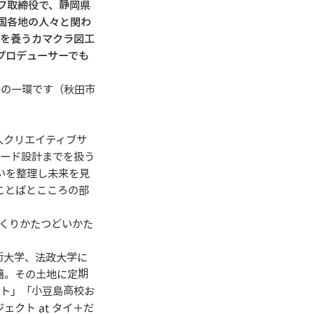
フ取締役で、
静岡県
国各地の人々と関わ
力を養う
カマクラ図工
プロデューサーでも
〟の一環です（秋田市
人クリエイティブサ
ハード設計までを扱う
いを整理し未来を見
ことばとこころの部
・つくりかたつどいかた
術大学、法政大学に
籍。その土地に定期
クト」「小豆島高校お
クト at タイ＋だ