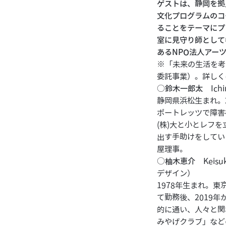
ゲストは、静岡を拠
文化プログラム
のコ
ることをテーマにプ
室
に見守り師として
あるNPO法人アー
※「未来の生活を考
委託事業）。詳しく
○
鈴木一郎太
Ich
静岡県浜松生まれ。
ポートレッツで障害
(株)大と小とレフ
出す手助けをしてい
屋理事。
○
柚木恵介
Keis
デザイン）
1978年生まれ。
て勤務後、2019
的に通い、人々と関
みやげクラブ」など