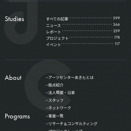
Studies
599
すべての記事
366
ニュース
259
レポート
178
プロジェクト
117
イベント
About
アーツセンターあきたとは
拠点紹介
法人概要・沿革
スタッフ
ネットワーク
Programs
事業一覧
リサーチ＆コンサルティング