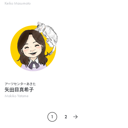
Keiko Masumoto
アーツセンターあきた
矢田目真希子
Makiko Yatame
投
1
2
次のページ
稿
の