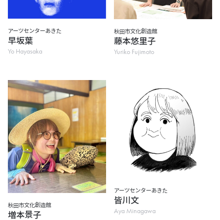
アーツセンターあきた
秋田市文化創造館
早坂葉
藤本悠里子
Yo Hayasaka
Yuriko Fujimoto
アーツセンターあきた
皆川文
秋田市文化創造館
Aya Minagawa
増本景子