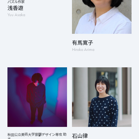
パズル作家
浅香遊
Yuu Asaka
有馬寛子
Hiroko Arima
秋田公立美術大学景観デザイン専攻 助
石山律