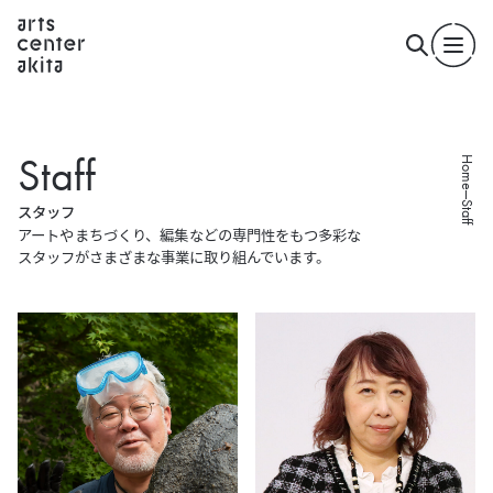
S
t
a
f
f
Home
Staff
ス
タ
ッ
フ
アートやまちづくり、編集などの専門性をもつ多彩な
スタッフが
さまざまな事業に取り組んでいます。