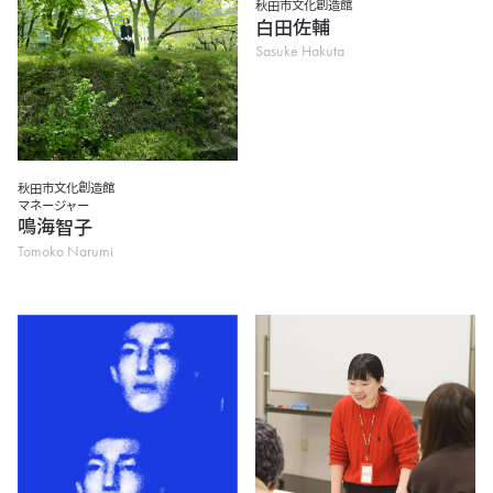
秋田市文化創造館
白田佐輔
Sasuke Hakuta
秋田市文化創造館
マネージャー
鳴海智子
Tomoko Narumi