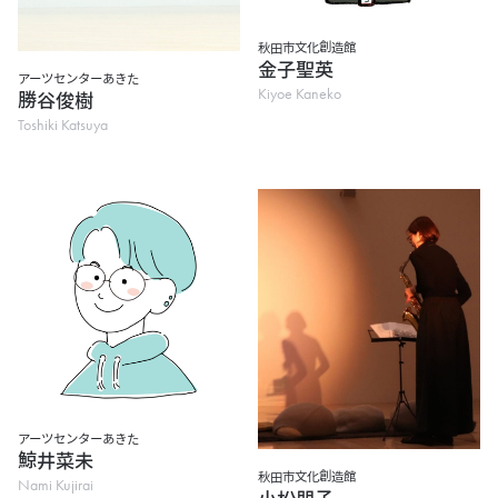
秋田市文化創造館
金子聖英
アーツセンターあきた
Kiyoe Kaneko
勝谷俊樹
Toshiki Katsuya
アーツセンターあきた
鯨井菜未
秋田市文化創造館
Nami Kujirai
小松朋子