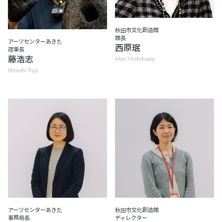
秋田市文化創造館
館長
アーツセンターあきた
西原珉
理事長
Min Nishihara
藤浩志
Hiroshi Fuji
アーツセンターあきた
秋田市文化創造館
事務局長
ディレクター