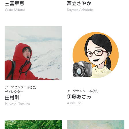
三富章恵
芦立さやか
Yukie Mitomi
Sayaka Ashidate
アーツセンターあきた
アーツセンターあきた
ディレクター
伊藤あさみ
田村剛
Asami Ito
Tsuyoshi Tamura