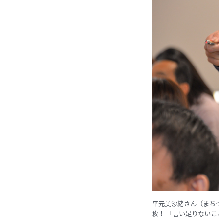
平元美沙緒さん（まち
枚！ 「言い足りない