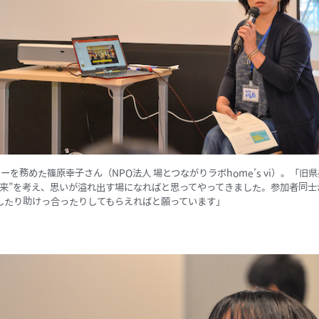
ーを務めた篠原幸子さん（NPO法人 場とつながりラボhome’s vi）。「旧
未来”を考え、思いが溢れ出す場になればと思ってやってきました。参加者同士
したり助けっ合ったりしてもらえればと願っています」