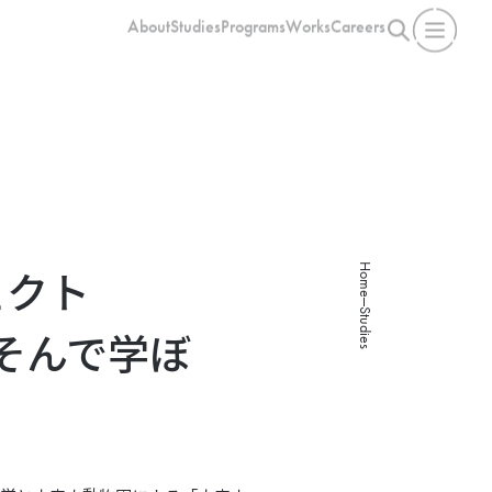
About
Studies
Programs
Works
Careers
Home
ェクト
Studies
あそんで学ぼ