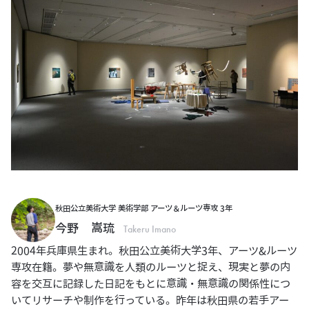
秋田公立美術大学 美術学部 アーツ＆ルーツ専攻 3年
今野 嵩琉
Takeru Imano
2004年兵庫県生まれ。秋田公立美術大学3年、アーツ&ルーツ
専攻在籍。夢や無意識を人類のルーツと捉え、現実と夢の内
容を交互に記録した日記をもとに意識・無意識の関係性につ
いてリサーチや制作を行っている。昨年は秋田県の若手アー