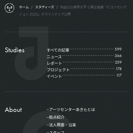
フッターメニュー
ホーム
/
スタディーズ
/
秋田公立美術大学 公募企画展「ビヨンセレク
ション 2025」のラインナップ公開
Studies
599
すべての記事
366
ニュース
259
レポート
178
プロジェクト
117
イベント
About
アーツセンターあきたとは
拠点紹介
法人概要・沿革
スタッフ