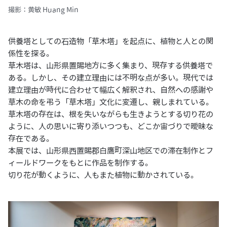
撮影：黄敏 Huang Min
供養塔としての⽯造物「草⽊塔」を起点に、植物と⼈との関
係性を探る。
草⽊塔は、⼭形県置賜地⽅に多く集まり、現存する供養塔で
ある。しかし、その建⽴理由には不明な点が多い。現代では
建立理由が時代に合わせて幅広く解釈され、自然への感謝や
草木の命を弔う「草木塔」文化に変遷し、親しまれている。
草⽊塔の存在は、根を失いながらも⽣きようとする切り花の
ように、⼈の思いに寄り添いつつも、どこか宙づりで曖昧な
存在である。
本展では、山形県西置賜郡白鷹町深山地区での滞在制作とフ
ィールドワークをもとに作品を制作する。
切り花が動くように、⼈もまた植物に動かされている。