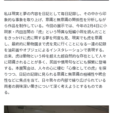
私は現実と夢の内容を日記として毎日記録し、その中から印
象的な事象を取り上げ、意識と無意識の関係性を分析しなが
ら作品を制作している。今回の展示では、今年の2月4日に小
説家・内田百閒の『虎』という特異な短編小説を読んだこと
をきっかけに虎に関する夢を何度も見、現実でも虎を意識
し、最終的に動物園まで虎を見に行くことになる一連の記録
を油彩画やオブジェによるインスタレーションで表現する。
古来、虎は動物という枠を超えた超自然的な存在として人々
に認識されることが多く、民話や慣用句などにも頻繁に登場
する。本展覧会は、人々の心に棲む「心像としての虎」を探
りつつ、日記の記録に見られる意識と無意識の相補性や統合
性などに焦点を当て、日々我々の内部で繰り広げられている
両者の興味深い働きについて深く考えようとするものであ
る。