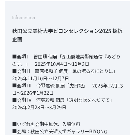
Information
秋田公立美術大学ビヨンセレクション2025 採択
企画
■会期 I 曽田萌 個展「深山僻地美術館通信『みどり
の手』」 2025年10月4日～11月3日
■会期 II 藤原櫻和子 個展「風の流るるほとりに」
2025年11月10日～12月7日
■会期 III 今野嵩琉 個展「虎日記」 2025年12月13
日～2026年1月22日
■会期 IV 河塚彩和 個展「透明な膜をへだてて」
2026年2月28日～3月29日
■いずれも会期中無休、入場無料
■会場：秋田公立美術大学ギャラリーBIYONG