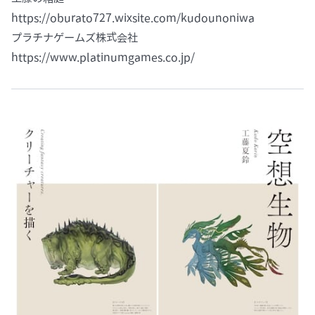
https://oburato727.wixsite.com/kudounoniwa
プラチナゲームズ株式会社
https://www.platinumgames.co.jp/