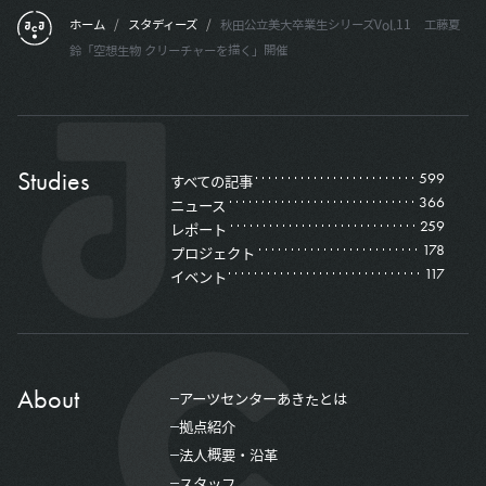
フッターメニュー
ホーム
/
スタディーズ
/
秋田公立美大卒業生シリーズVol.11 工藤夏
鈴「空想生物 クリーチャーを描く」開催
Studies
599
すべての記事
366
ニュース
259
レポート
178
プロジェクト
117
イベント
About
アーツセンターあきたとは
拠点紹介
法人概要・沿革
スタッフ