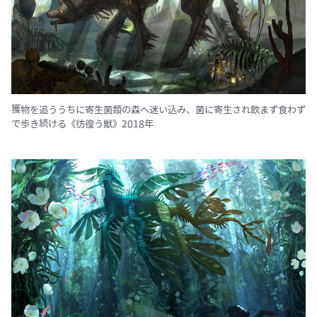
獲物を追ううちに寄生菌類の森へ迷い込み、菌に寄生され飲まず食わず
で歩き続ける《彷徨う獣》2018年