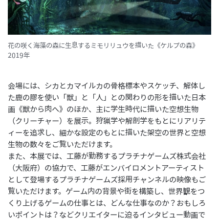
花の咲く海藻の森に生息するミモリリュウを描いた《ケルプの森》
2019年
会場には、シカとカマイルカの骨格標本やスケッチ、解体し
た鹿の膠を使い「獣」と「人」との関わりの形を描いた日本
画《獣から肉へ》のほか、主に学生時代に描いた空想生物
（クリーチャー）を展示。狩猟学や解剖学をもとにリアリテ
ィーを追求し、細かな設定のもとに描いた架空の世界と空想
生物の数々をご覧いただけます。
また、本展では、工藤が勤務するプラチナゲームズ株式会社
（大阪府）の協力で、工藤がエンバイロメントアーティスト
として登場するプラチナゲームズ採用チャンネルの映像もご
覧いただけます。ゲーム内の背景や街を構築し、世界観をつ
くり上げるゲームの仕事とは、どんな仕事なのか？おもしろ
いポイントは？などクリエイターに迫るインタビュー動画で