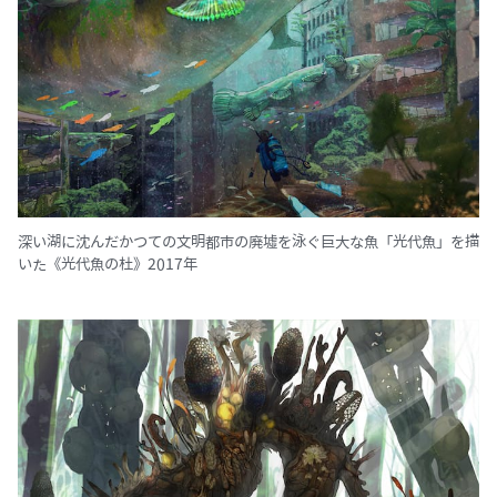
深い湖に沈んだかつての文明都市の廃墟を泳ぐ巨大な魚「光代魚」を描
いた《光代魚の杜》2017年