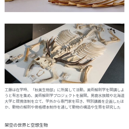
工藤は在学時、「秋美生物部」に所属して活動。美術解剖学を開講しよ
うと有志を集め、美術解剖学プロジェクトを展開。男鹿水族館や北海道
大学と提携体制を立て、学外から専門家を招き、特別講義を企画したほ
か、動物の解剖や骨格標本制作を通して動物の構造や生態を研究した
架空の世界と空想生物