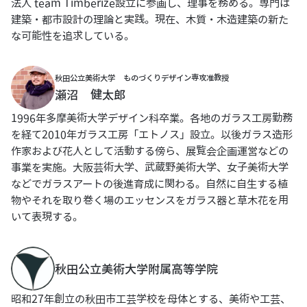
法人 team Timberize設立に参画し、理事を務める。専門は
建築・都市設計の理論と実践。現在、木質・木造建築の新た
な可能性を追求している。
秋田公立美術大学 ものづくりデザイン専攻准教授
瀬沼 健太郎
1996年多摩美術大学デザイン科卒業。各地のガラス工房勤務
を経て2010年ガラス工房「エトノス」設立。以後ガラス造形
作家および花人として活動する傍ら、展覧会企画運営などの
事業を実施。大阪芸術大学、武蔵野美術大学、女子美術大学
などでガラスアートの後進育成に関わる。自然に自生する植
物やそれを取り巻く場のエッセンスをガラス器と草木花を用
いて表現する。
秋田公立美術大学附属高等学院
昭和27年創立の秋田市工芸学校を母体とする、美術や工芸、