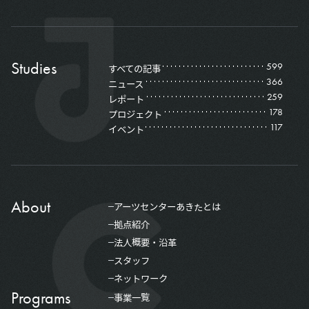
Studies
599
すべての記事
366
ニュース
259
レポート
178
プロジェクト
117
イベント
About
アーツセンターあきたとは
拠点紹介
法人概要・沿革
スタッフ
ネットワーク
Programs
事業一覧