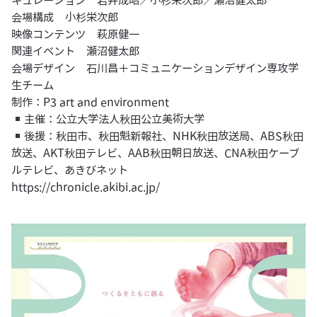
キュレーション 岩井成昭／小杉栄次郎／瀬沼健太郎
会場構成 小杉栄次郎
映像コンテンツ 萩原健一
関連イベント 瀬沼健太郎
会場デザイン 石川昌＋コミュニケーションデザイン専攻学
生チーム
制作：P3 art and environment
主催：公立大学法人秋田公立美術大学
後援：秋田市、秋田魁新報社、NHK秋田放送局、ABS秋田
放送、AKT秋田テレビ、AAB秋田朝日放送、CNA秋田ケーブ
ルテレビ、あきびネット
https://chronicle.akibi.ac.jp/