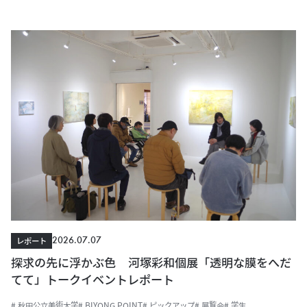
2026.07.07
レポート
探求の先に浮かぶ色 河塚彩和個展「透明な膜をへだ
てて」トークイベントレポート
# 秋田公立美術大学
# BIYONG POINT
# ピックアップ
# 展覧会
# 学生