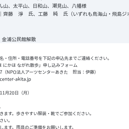
ん山、太平山、日和山、潮見山、八幡様
｜齊藤 淨 氏、工藤 純 氏（いずれも鳥海山・飛島ジ
0 金浦公民館解散
名・住所・電話番号を下記の申込先までご連絡ください。
ほ にかほ ながれ散歩」申し込みフォーム
-8137（NPO法人アーツセンターあきた 担当：伊藤）
nter-akita.jp
11月20日（月）
。
きます。歩きやすい服装・靴でご参加ください。
さい。
します。雨具のご準備をお願いします。