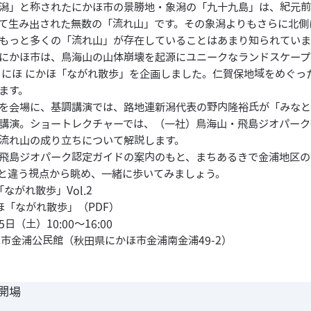
潟」と称されたにかほ市の景勝地・象潟の「九十九島」は、紀元前
て生み出された無数の「流れ山」です。その象潟よりもさらに北側
もっと多くの「流れ山」が存在していることはあまり知られてい
にかほ市は、鳥海山の山体崩壊を起源にユニークなランドスケープ
 にほ にかほ「ながれ散歩」を企画しました。仁賀保地域をめぐっ
ます。
を会場に、基調講演では、路地連新潟代表の野内隆裕氏が「みな
講演。ショートレクチャーでは、（一社）鳥海山・飛島ジオパーク
流れ山の成り立ちについて解説します。
飛島ジオパーク認定ガイドの案内のもと、まちあるきで金浦地区の
と違う視点から眺め、一緒に歩いてみましょう。
ながれ散歩」Vol.2
かほ「ながれ散歩」
（PDF）
（土）10:00〜16:00
金浦公民館（秋田県にかほ市金浦南金浦49-2）
 開場