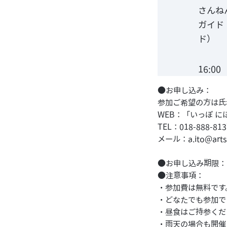
さんね
ガイド
ド）
16:0
●お申し込み：
参加ご希望の方は氏
WEB：
「いっぽ に
TEL：018-888
メール：a.ito@artsce
●お申し込み期限：
●注意事項：
・参加費は無料です
・どなたでも参加で
・昼食はご持参くだ
・雨天の場合も開催