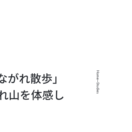
About
Studies
Programs
Works
Careers
Home
「ながれ散歩」
Studies
流れ山を体感し