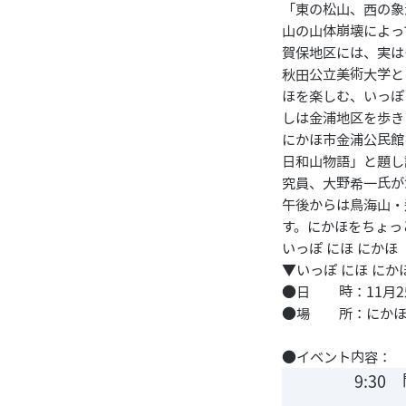
「東の松山、西の象
山の山体崩壊によっ
賀保地区には、実は
秋田公立美術大学と
ほを楽しむ、いっぽ
しは金浦地区を歩き
にかほ市金浦公民館
日和山物語」と題し
究員、大野希一氏が
午後からは鳥海山・
す。にかほをちょっ
いっぽ にほ にかほ「
▼
いっぽ にほ に
●日 時：11月25日
●場 所：にかほ市
●イベント内容：
9:30