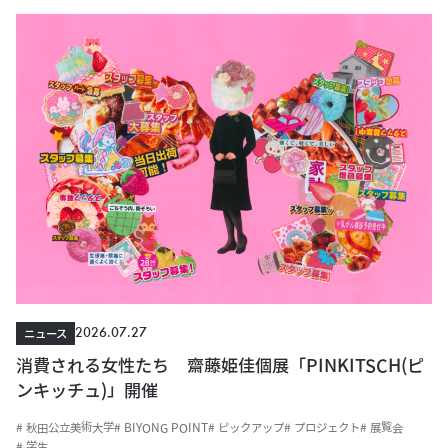
2026.07.27
ニュース
消費される女性たち 齋藤姫佳個展「PINKITSCH(ピ
ンキッチュ)」開催
# 秋田公立美術大学
# BIYONG POINT
# ピックアップ
# プロジェクト
# 展覧会
# 学生