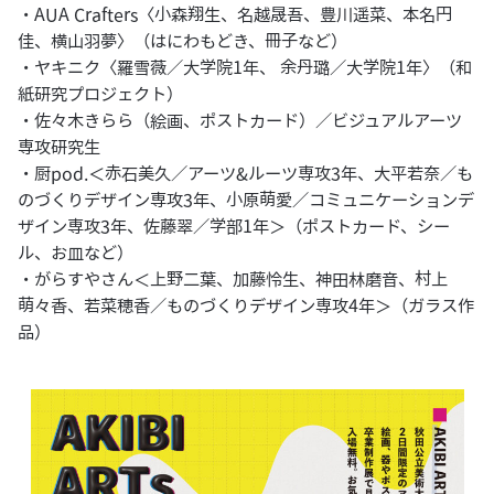
・AUA Crafters〈小森翔生、名越晟吾、豊川遥菜、本名円
佳、横山羽夢〉（はにわもどき、冊子など）
・ヤキニク〈羅雪薇／大学院1年、 余丹璐／大学院1年〉（和
紙研究プロジェクト）
・佐々木きらら（絵画、ポストカード）／ビジュアルアーツ
専攻研究生
・厨pod.＜赤石美久／アーツ&ルーツ専攻3年、大平若奈／も
のづくりデザイン専攻3年、小原萌愛／コミュニケーションデ
ザイン専攻3年、佐藤翠／学部1年＞（ポストカード、シー
ル、お皿など）
・がらすやさん＜上野二葉、加藤怜生、神田林磨音、村上
萌々香、若菜穂香／ものづくりデザイン専攻4年＞（ガラス作
品）