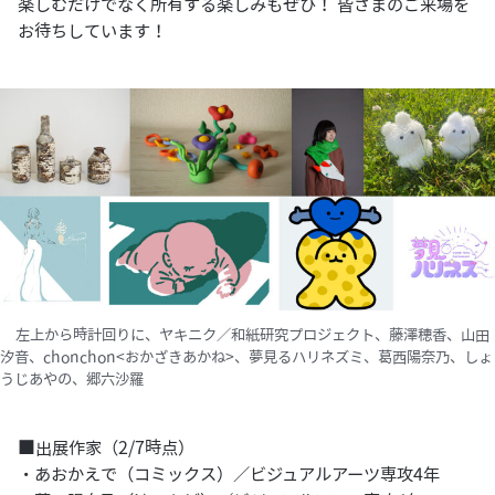
楽しむだけでなく所有する楽しみもぜひ！ 皆さまのご来場を
お待ちしています！
左上から時計回りに、ヤキニク／和紙研究プロジェクト、藤澤穂香、山田
汐音、chonchon<おかざきあかね>、夢見るハリネズミ、葛西陽奈乃、しょ
うじあやの、郷六沙羅
■出展作家（2/7時点）
・あおかえで（コミックス）／ビジュアルアーツ専攻4年