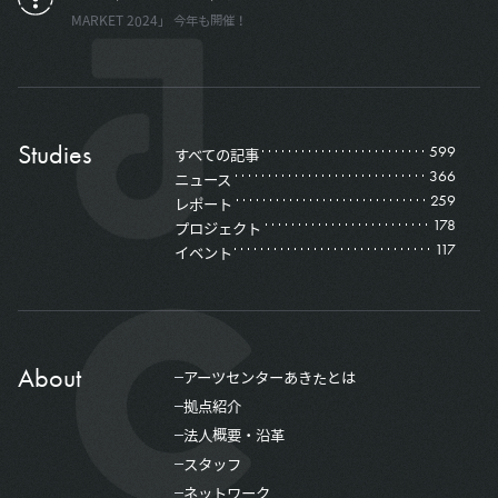
MARKET 2024」 今年も開催！
Studies
599
すべての記事
366
ニュース
259
レポート
178
プロジェクト
117
イベント
About
アーツセンターあきたとは
拠点紹介
法人概要・沿革
スタッフ
ネットワーク