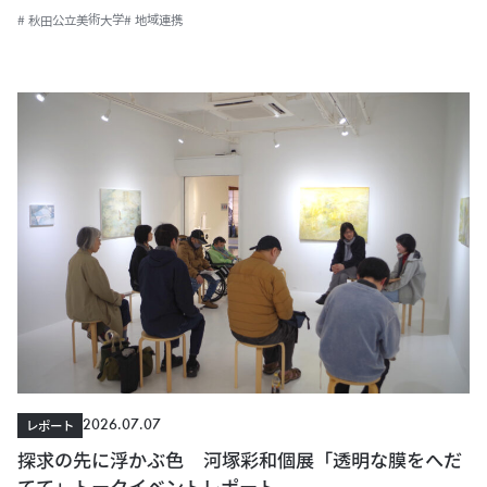
# 秋田公立美術大学
# 地域連携
2026.07.07
レポート
探求の先に浮かぶ色 河塚彩和個展「透明な膜をへだ
てて」トークイベントレポート