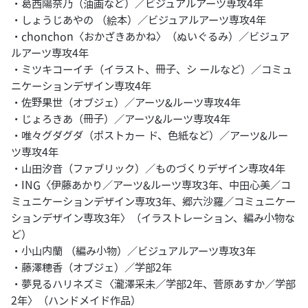
・葛西陽奈乃（油画など）／ビジュアルアーツ専攻4年
・しょうじあやの （絵本）／ビジュアルアーツ専攻4年
・chonchon〈おかざきあかね〉（ぬいぐるみ）／ビジュア
ルアーツ専攻4年
・ミツキコーイチ（イラスト、冊子、シ ールなど）／コミュ
ニケーションデザイン専攻4年
・佐野果世（オブジェ）／アーツ&ルーツ専攻4年
・じょろきあ（冊子）／アーツ&ルーツ専攻4年
・唯々グダグダ（ポストカー ド、色紙など）／アーツ&ルー
ツ専攻4年
・山田汐音（ファブリック）／ものづくりデザイン専攻4年
・ING〈伊藤あかり／アーツ&ルーツ専攻3年、中田心美／コ
ミュニケーションデザイン専攻3年、郷六沙羅／コミュニケー
ションデザイン専攻3年〉（イラストレーション、編み小物な
ど）
・小山内蘭 （編み小物）／ビジュアルアーツ専攻3年
・藤澤穂香（オブジェ）／学部2年
・夢見るハリネズミ〈瀧澤采未／学部2年、菅原あすか／学部
2年〉（ハンドメイド作品）