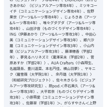
きあかね〉（ビジュアルアーツ専攻4年）、ミツキコー
イチ（コミュニケーションデザイン専攻4年）、佐野
果世（アーツ&ルーツ専攻4年）、じょろきあ（アーツ
&ルーツ専攻4年）、唯々グダグダ（アーツ&ルーツ専
攻4年）、山田汐音（ものづくりデザイン専攻4年）、
ING〈伊藤あかり（アーツ&ルーツ専攻3年）、中田心
美（コミュニケーションデザイン専攻3年）、郷六沙
羅（コミュニケーションデザイン専攻3年）、小山内
蘭（ビジュアルアーツ専攻3年）、藤澤穂香（学部2
年）、夢見るハリネズミ〈瀧澤采未（学部2年）、菅
原あすか（学部2年）〉、AUA Crafters〈小森翔生、
名越晟吾、豊川遥菜、本名円佳、横山羽夢〉、ヤキニ
ク〈羅雪薇（大学院1年）、 余丹璐（大学院1年）〉
（和紙研究プロジェクト）、佐々木きらら（ビジュア
ルアーツ専攻研究生）、厨pod.＜赤石美久（アーツ&
ルーツ専攻3年）、大平若奈（ものづくりデザイン専
攻3年）、小原萌愛（コミュニケーションデザイン専
攻3年）、佐藤翠（学部1年）＞、がらすやさん＜上野