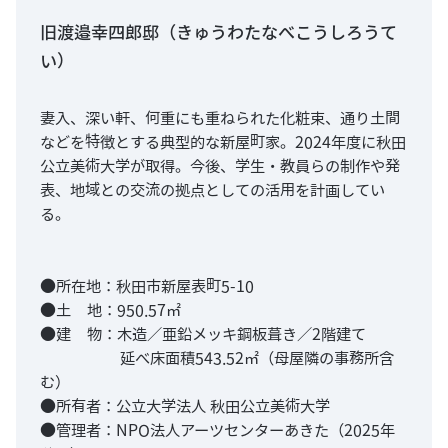
旧渡邉幸四郎邸（きゅうわたなべこうしろうて
い）
妻入、深い軒、何重にも重ねられた化粧束、通り土間
などを特徴とする典型的な新屋町家。2024年度に秋田
公立美術大学が取得。今後、学生・教員らの制作や発
表、地域との交流の拠点としての活用を計画してい
る。
●所在地：秋田市新屋表町5-10
●土 地：950.57㎡
●建 物：木造／亜鉛メッキ鋼板葺き／2階建て
延べ床面積543.52㎡（母屋隣の事務所含
む）
●所有者：公立大学法人 秋田公立美術大学
●管理者：NPO法人アーツセンターあきた（2025年