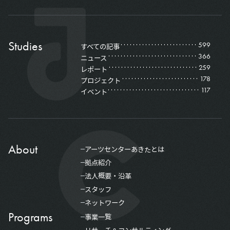
Studies
599
すべての記事
366
ニュース
259
レポート
178
プロジェクト
117
イベント
About
アーツセンターあきたとは
拠点紹介
法人概要・沿革
スタッフ
ネットワーク
Programs
事業一覧