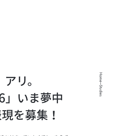
About
Studies
Programs
Works
Careers
Home
、アリ。
Studies
2026」いま夢中
表現を募集！