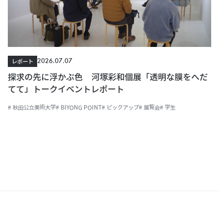
2026.07.07
レポート
探求の先に浮かぶ色 河塚彩和個展「透明な膜をへだ
てて」トークイベントレポート
# 秋田公立美術大学
# BIYONG POINT
# ピックアップ
# 展覧会
# 学生