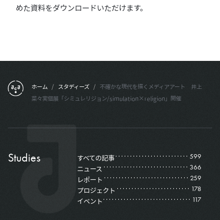
めた資料をダウンロードいただけます。
フッターメニュー
ホーム
/
スタディーズ
/
不確かな現代を描くメディアアート 井上
菜々実個展「シミュレリジョン/simulation×religion」開催
Studies
599
すべての記事
366
ニュース
259
レポート
178
プロジェクト
117
イベント