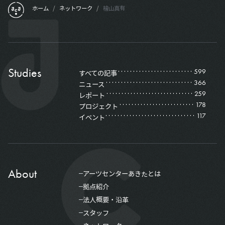
ホーム
/
ネットワーク
/
檜山真有
Studies
599
すべての記事
366
ニュース
259
レポート
178
プロジェクト
117
イベント
About
アーツセンターあきたとは
拠点紹介
法人概要・沿革
スタッフ