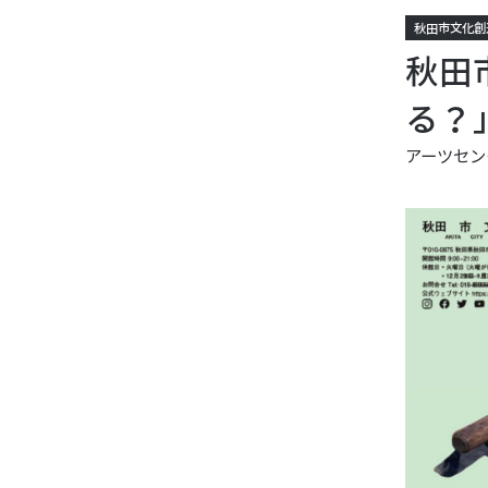
秋田市文化創
秋田
る？
アーツセン