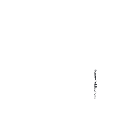
About
Studies
Programs
Works
Careers
Home
Publications