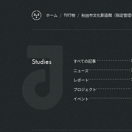
フッターメニュー
ホーム
/
刊行物
/
秋田市文化創造館（指定管理
Studies
すべての記事
ニュース
レポート
プロジェクト
イベント