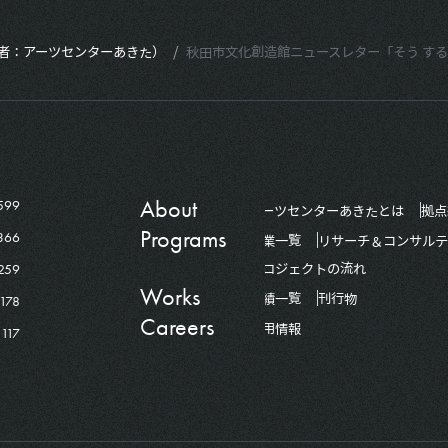
者：アーツセンターあきた）
/
秋田市文化創造館ニュースレター「そう する？
About
599
アーツセンターあきたとは
拠点
Programs
366
事業一覧
リサーチ＆コンサルテ
259
プロジェクトの流れ
Works
178
実績一覧
刊行物
Careers
採用情報
117