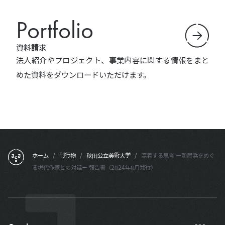
Portfolio
資料請求
法人紹介やプロジェクト、事業内容に関する情報をまと
めた資料をダウンロードいただけます。
フッターメニュー
ホーム
/
刊行物
/
秋田公立美術大学
/
漂着する思考 ー新屋浜をめぐ
る現代作家との対話ー 報告書（2024年8月発行）