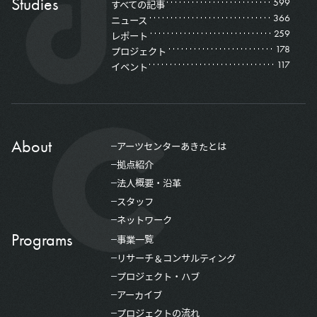
Studies
599
すべての記事
366
ニュース
259
レポート
178
プロジェクト
117
イベント
About
アーツセンターあきたとは
拠点紹介
法人概要・沿革
スタッフ
ネットワーク
Programs
事業一覧
リサーチ＆コンサルティング
プロジェクト・ハブ
アーカイブ
プロジェクトの流れ