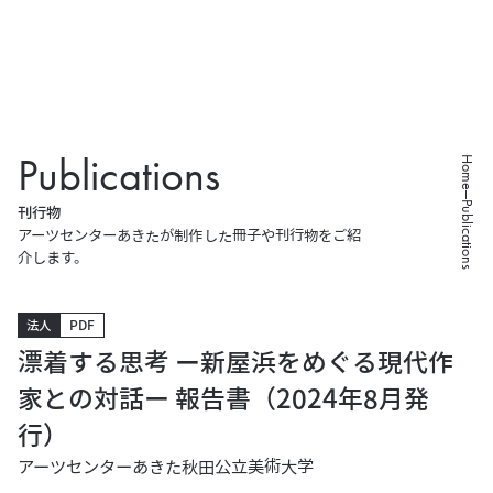
P
u
b
l
i
c
a
t
i
o
n
s
Home
Publications
刊
行
物
アーツセンターあきたが制作した
冊子や刊行物をご紹
介します。
法人
PDF
漂着する思考 ー新屋浜をめぐる現代作
家との対話ー 報告書（2024年8月発
行）
アーツセンターあきた
秋田公立美術大学