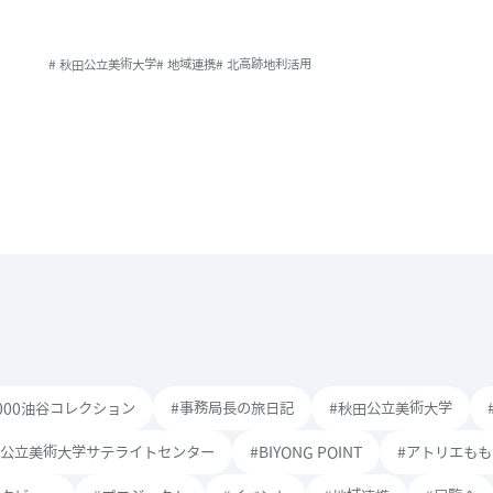
# 秋田公立美術大学
# 地域連携
# 北高跡地利活用
1000油谷コレクション
#事務局長の旅日記
#秋田公立美術大学
田公立美術大学サテライトセンター
#BIYONG POINT
#アトリエも