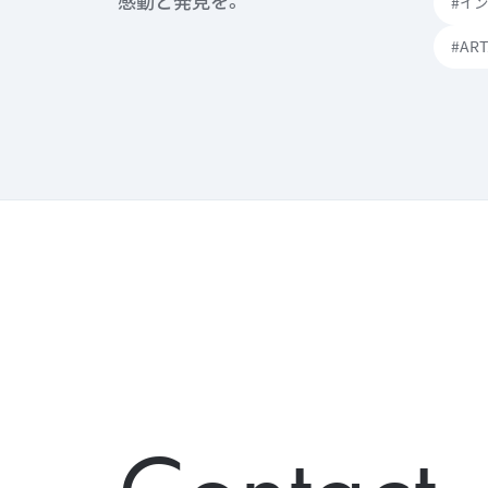
感動と発見を。
#イ
#AR