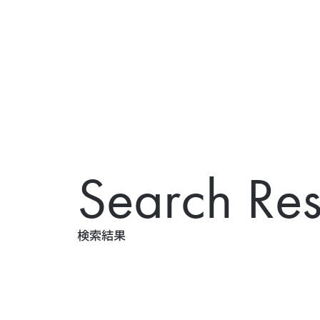
S
e
a
r
c
h
R
e
検
索
結
果