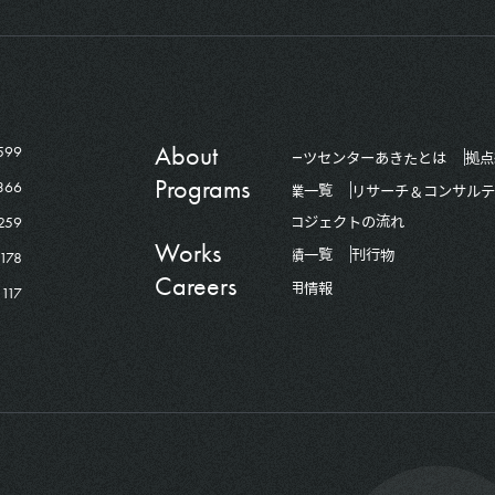
About
599
アーツセンターあきたとは
拠点
Programs
366
事業一覧
リサーチ＆コンサルテ
259
プロジェクトの流れ
Works
178
実績一覧
刊行物
Careers
採用情報
117