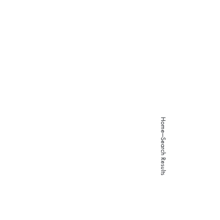
About
Studies
Programs
Works
Careers
Home
Search Results