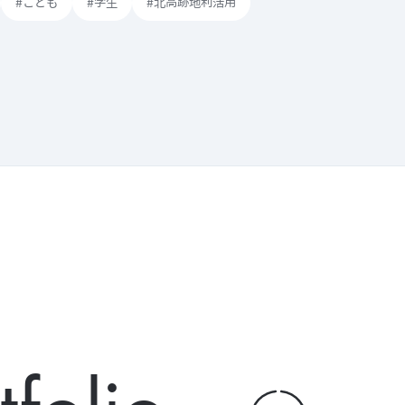
#こども
#学生
#北高跡地利活用