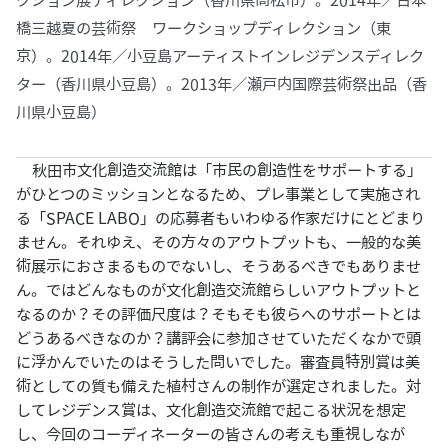
クション展ディレクション（香川県高松市）。2014年／日本
橋三越夏の芸術祭 ワークショップディレクション（東
京）。2014年／小豆島アーティストインレジデンスディレク
ター（香川県小豆島）。2013年／瀬戸内国際芸術祭出品（香
川県小豆島）
秋田市文化創造交流館は「市民の創造性をサポートする」
がひとつのミッションとなるため、プレ事業として実施され
る「SPACE LABO」の応募者もいわゆる作家だけにとどまり
ません。それゆえ、その方々のアウトプットも、一般的な美
術展示におさまるものでないし、そうあるべきでもありませ
ん。ではどんなものが文化創造交流館らしいアウトプットと
なるのか？その評価尺度は？そもそも彼らへのサポートとは
どうあるべきなのか？講評会に参加させていただくなかで頭
に浮かんでいたのはそうした問いでした。審査員特別賞は美
術としての質も備えた植村さんの制作が選定されました。対
してレジデンス賞は、文化創造交流館で起こる状況を想定
し、今回のコーディネーターの皆さんの考えも重視しなが