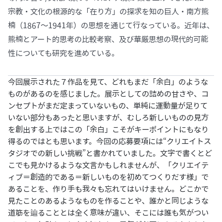
宗教・文化の根源的な「在り方」の探求を知の巨人・南方熊
楠（1867〜1941年）の思想を通じて行なっている。近年は、
熊楠とアート的思考の比較考察、及び華厳思想の現代的可能
性についても研究を進めている。
今回展示された７作品を見て、どれもまだ「余白」のような
ものがあるのを感じました。展示としての詰めの甘さや、コ
ンセプトがまだ定まっていないもの、単純に運動量が足りて
いない部分もあったと思いますが、むしろ新しいものの見方
を創出する上ではこの「余白」こそがキーポイントにもなり
得るのではとも思います。今回の応募要項には“クリエイトス
タジオでの新しい挑戦”と書かれていました。文字で書くとど
こでも見かけるような文言かもしれませんが、「クリエイテ
ィブ＝創造的である＝新しいものを初めてつくりだす様」で
あることを、作り手も我々も忘れてはいけません。どこかで
見たことのあるようなものを作ることや、誰かと同じような
道筋を辿ることとは全く意味が違い、そこには誰も気がつい