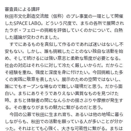
審査員による講評
秋田市文化創造交流館（仮称）のプレ事業の一環として開催
したSPACE LABO。どういう尺度で、まちの各所で展開され
たラボ・フェローの挑戦を評価していくのかについて、白熱
した議論が交わされました。
すでにあるものを真似して作るのであれば迷いはないし不
安もない。しかし、誰も挑戦したことのない独自な活動を始
め、そして続けるには強い意志と柔軟な態度が必要となる。
社会の対応はそれらに対して冷たく厳しいからだ。だからこ
そ経験を重ね、強度と深度を身に付けたい。今回挑戦した多
くの実践に敬意を表したい。展示のための空間ではないし、
誰にでもオープンな場なので難しい環境だと思う。だから面
白い。まちにありそうでありえない異質なものを見つけた
時、まちと体験者の間になんらかの揺さぶりや摩擦が発生す
る。その重なりがまちの魅力に繋がるのだと思う。
今回の公募で秋田に生まれ育ち、あるいは他の地域に暮ら
しながらも、秋田での活動を願っている人が多いことが分か
った。それはとても心強く、大きな可能性に繋がる。まちは