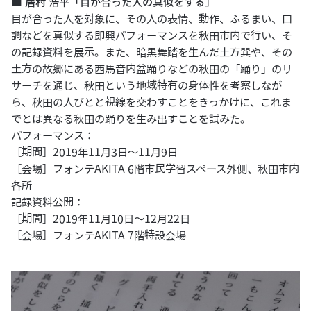
■
居村 浩平「目が合った人の真似をする」
目が合った人を対象に、その人の表情、動作、ふるまい、口
調などを真似する即興パフォーマンスを秋田市内で行い、そ
の記録資料を展示。また、暗黒舞踏を生んだ土方巽や、その
土方の故郷にある西馬音内盆踊りなどの秋田の「踊り」のリ
サーチを通じ、秋田という地域特有の身体性を考察しなが
ら、秋田の人びとと視線を交わすことをきっかけに、これま
でとは異なる秋田の踊りを生み出すことを試みた。
パフォーマンス：
［期間］2019年11月3日〜11月9日
［会場］フォンテAKITA 6階市民学習スペース外側、秋田市内
各所
記録資料公開：
［期間］2019年11月10日～12月22日
［会場］フォンテAKITA 7階特設会場