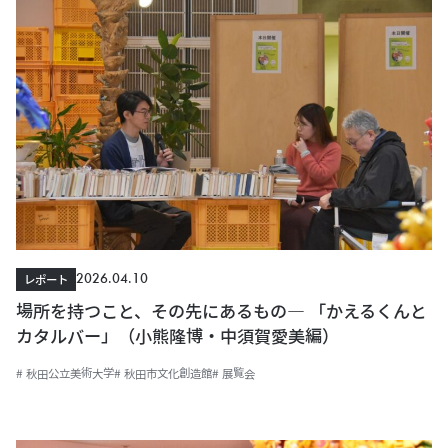
2026.04.10
レポート
場所を持つこと、その先にあるもの― 「かえるくんと
カタルバー」（小熊隆博・中須賀愛美編）
# 秋田公立美術大学
# 秋田市文化創造館
# 展覧会