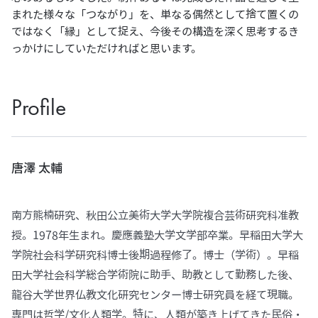
まれた様々な「つながり」を、単なる偶然として捨て置くの
ではなく「縁」として捉え、今後その構造を深く思考するき
っかけにしていただければと思います。
Profile
唐澤 太輔
南方熊楠研究、秋田公立美術大学大学院複合芸術研究科准教
授。1978年生まれ。慶應義塾大学文学部卒業。早稲田大学大
学院社会科学研究科博士後期過程修了。博士（学術）。早稲
田大学社会科学総合学術院に助手、助教として勤務した後、
龍谷大学世界仏教文化研究センター博士研究員を経て現職。
専門は哲学/文化人類学。特に、人類が築き上げてきた民俗・