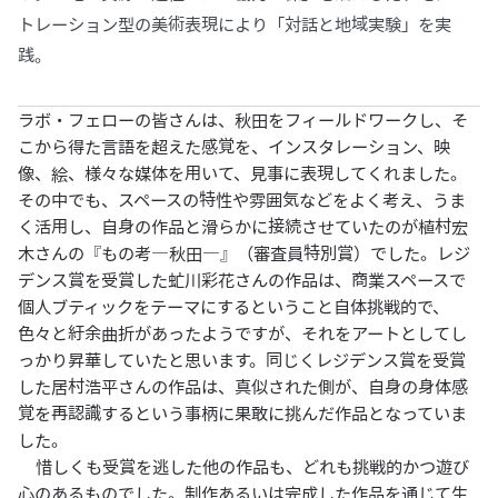
トレーション型の美術表現により「対話と地域実験」を実
践。
ラボ・フェローの皆さんは、秋田をフィールドワークし、そ
こから得た言語を超えた感覚を、インスタレーション、映
像、絵、様々な媒体を用いて、見事に表現してくれました。
その中でも、スペースの特性や雰囲気などをよく考え、うま
く活用し、自身の作品と滑らかに接続させていたのが植村宏
木さんの『もの考―秋田―』（審査員特別賞）でした。レジ
デンス賞を受賞した虻川彩花さんの作品は、商業スペースで
個人ブティックをテーマにするということ自体挑戦的で、
色々と紆余曲折があったようですが、それをアートとしてし
っかり昇華していたと思います。同じくレジデンス賞を受賞
した居村浩平さんの作品は、真似された側が、自身の身体感
覚を再認識するという事柄に果敢に挑んだ作品となっていま
した。
惜しくも受賞を逃した他の作品も、どれも挑戦的かつ遊び
心のあるものでした。制作あるいは完成した作品を通じて生