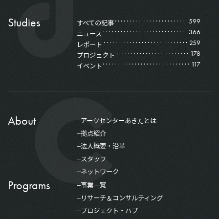
Studies
599
すべての記事
366
ニュース
259
レポート
178
プロジェクト
117
イベント
About
アーツセンターあきたとは
拠点紹介
法人概要・沿革
スタッフ
ネットワーク
Programs
事業一覧
リサーチ＆コンサルティング
プロジェクト・ハブ