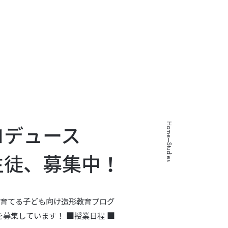
About
Studies
Programs
Works
Careers
Home
ロデュース
Studies
生徒、募集中！
を育てる子ども向け造形教育プログ
募集しています！ ■授業日程 ■