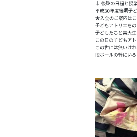
↓ 後期の日程と授
平成30年度後期子
★入会のご案内は
こ
子どもアトリエをの
子どもたちと美大生
この日の子どもアト
この世には無いけれ
段ボールの幹にいろ