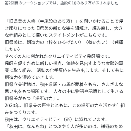
第2回目のワークショップでは、施設の10のあり方が示されました
「旧県美の人格（＝施設のあり方）」を問いかけることで浮
き彫りになった旧県美の新たな姿を紐解き、編み直し、大き
な枠組みとして描いたステイトメントがこちらです。
旧県美は、創造力の〈枠をひろげたい〉〈養いたい〉〈発揮
したい〉
すべての人に開かれたクリエイティビティ発酵場です。
発酵を促すために新しい視点、価値を見出すような実験的事
業に取り組み、 活動の化学反応を生み出します。そして共に
創造力を深めていきます。
旧県立美術館は、秋田県民・市民が愛着をもち、さまざまな
思い出をもつ場所です。 人々の中に物語や記憶として生きる
旧県美がもつ「場所の力」。
2020年、旧県美の再生とともに、この場所の力を活かす仕組
みをつくります。
秋田は、クリエイティビティ（※）に溢れています。
「秋田は、なんもね」とつぶやく人が多いのは、謙遜のため