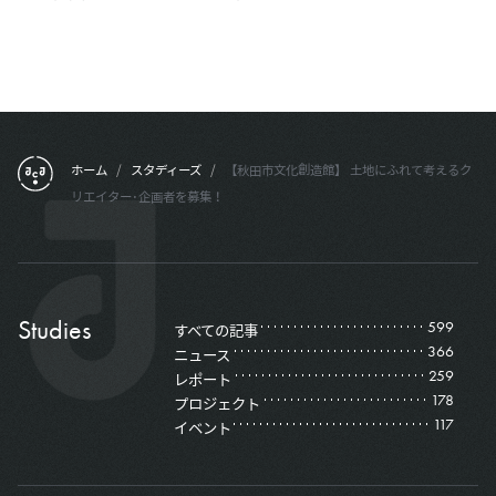
フッターメニュー
ホーム
/
スタディーズ
/
【秋田市文化創造館】 土地にふれて考えるク
リエイター･企画者を募集！
Studies
599
すべての記事
366
ニュース
259
レポート
178
プロジェクト
117
イベント