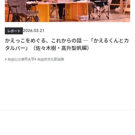
2026.03.21
レポート
かえっこをめぐる、これからの話 ―「かえるくんとカ
タルバー」（佐々木樹・高升梨帆編）
# 秋田公立美術大学
# 秋田市文化創造館