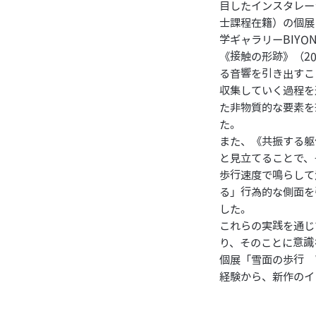
目したインスタレー
士課程在籍）の個展「雪
学ギャラリーBIYON
《接触の形跡》（20
る音響を引き出すこ
収集していく過程を
た非物質的な要素を
た。
また、
《共振する躯
と見立てることで、
歩行速度で鳴らして
る」行為的な側面を
した。
これらの実践を通じ
り、そのことに意識
個展「雪面の歩行 Wa
経験から、新作のイ