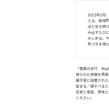
2023年3
入る。新得
ほど歩き続
み出すたび
みしめる。
気づきを得
「雪面の歩行 Walk
得られた体験を再表
展示室に設置された
留まる／寝そべると
足音と雪音、身体と
ください。