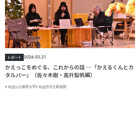
2026.03.21
レポート
かえっこをめぐる、これからの話 ―「かえるくんとカ
タルバー」（佐々木樹・高升梨帆編）
# 秋田公立美術大学
# 秋田市文化創造館