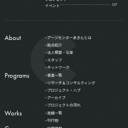
117
イベント
About
アーツセンターあきたとは
拠点紹介
法人概要・沿革
スタッフ
ネットワーク
Programs
事業一覧
リサーチ＆コンサルティング
プロジェクト・ハブ
アーカイブ
プロジェクトの流れ
Works
実績一覧
刊行物