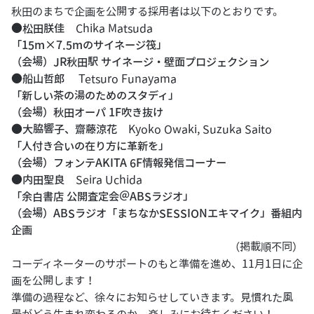
秋田のまちで企画を公開する採用者は以下のとおりです。
●松田朕佳
Chika Matsuda
「15m×7.5mのサイネージ筏」
（会場）JR秋田駅 サイネージ・壁面プロジェクション
●船山哲郎
Tetsuro Funayama
「新しい茶の湯のためのスタディ」
（会場）秋田オーパ 1F吹き抜け
●大脇響子、齋藤涼花
Kyoko Owaki, Suzuka Saito
「人付き合いの在り方に革新を」
（会場）フォンテAKITA 6F情報発信コーナー
●内田聖良
Seira Uchida
「余白書店 公開査定会＠ABSラジオ」
（会場）ABSラジオ「まちなかSESSIONエキマイク」番組内
企画
（掲載順不同）
コーディネーターのサポートのもと準備を進め、11月1日に企
画を公開します！
準備の過程など、徐々にお知らせしていきます。見慣れた風