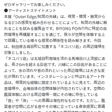
ぜひギャラリーでお楽しみください。
●アーティストステイトメント
本展「Outer Edge/知覚の外縁」は、視覚・聴覚・触覚から
なる3つの感覚を組み合わせることによって、知覚の外縁に触
れることを試みる展覧会です。BIYONG POINT内に特定の自
然環境を再構築することを通じて、我々が空間を体験する上
で認識している様々な感覚の関係性を読み解きます。今回
は、秋田県五城目町に位置する「ネコバリ岩」の周辺環境を
対象としました。
「ネコバリ岩」は五城目町南端を流れる馬場目川上流部にあ
る、高さ6mを超える巨岩です。川縁にこの巨岩があることに
よって、水の流れや音の流れといった周辺環境には大きな変
化が現れています。インスタレーションと呼ばれるアート作
品は、視覚的な経験に限定されているように見えて、周辺の
音環境や、会場自体の空間体験が内包されています。空間の
鑑賞体験における周辺環境―既にその場に存在している
「音」や「床」―への意識は潜在的なものです。ただし、鑑
賞者が空間に広がる音やその場に立っている身体感覚に意識