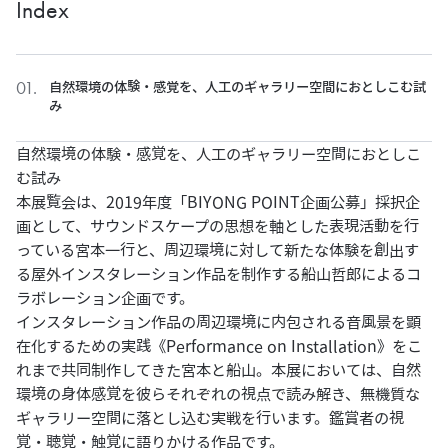
Index
自然環境の体験・感覚を、人工のギャラリー空間におとしこむ試
み
自然環境の体験・感覚を、人工のギャラリー空間におとしこ
む試み
本展覧会は、2019年度「
BIYONG POINT企画公募
」採択企
画として、サウンドスケープの思想を軸とした表現活動を行
っている宮本一行と、周辺環境に対して新たな体験を創出す
る屋外インスタレーション作品を制作する船山哲郎によるコ
ラボレーション企画です。
インスタレーション作品の周辺環境に内包される音風景を顕
在化するための実践《Performance on Installation》をこ
れまで共同制作してきた宮本と船山。本展においては、自然
環境の身体感覚を彼らそれぞれの視点で読み解き、無機質な
ギャラリー空間に落とし込む実戦を行います。鑑賞者の視
覚・聴覚・触覚に語りかける作品です。