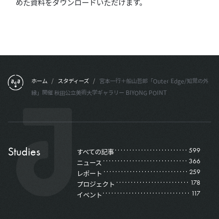
めた資料をダウンロードいただけます。
フッターメニュー
ホーム
/
スタディーズ
/
宮本一行＋船山哲郎「Outer Edge/知覚の外
縁」開催 秋田公立美術大学ギャラリー BIYONG POINT
Studies
599
すべての記事
366
ニュース
259
レポート
178
プロジェクト
117
イベント