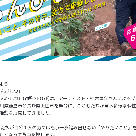
よう
ゅんびしつ」
ゅんびしつ」(通称NEOび)は、アーティスト・柚木恵介さんによる
川県鎌倉市と長野県上田市を舞台に、こどもたちが自ら多様な個
活動を展開してきました。
もたちが自分１人の力ではもう一歩踏み出せない「やりたいこと」
）となって背中を押します。