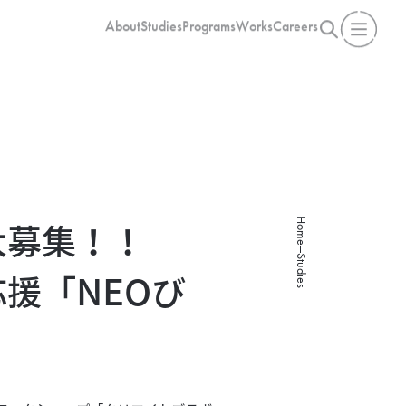
About
Studies
Programs
Works
Careers
Home
大募集！！
Studies
援「NEOび
」