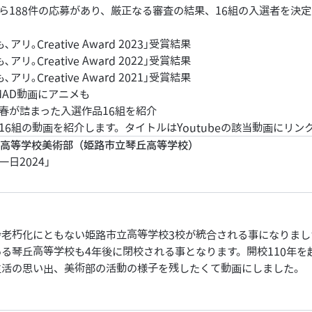
ら188件の応募があり、厳正なる審査の結果、16組の入選者を決
リ｡Creative Award 2023｣受賞結果
リ｡Creative Award 2022｣受賞結果
リ｡Creative Award 2021｣受賞結果
MAD動画にアニメも
春が詰まった入選作品16組を紹介
16組の動画を紹介します。タイトルはYoutubeの該当動画にリン
琴丘高等学校美術部（姫路市立琴丘高等学校）
日2024」
舎老朽化にともない姫路市立高等学校3校が統合される事になりまし
る琴丘高等学校も4年後に閉校される事となります。開校110年を
生活の思い出、美術部の活動の様子を残したくて動画にしました。