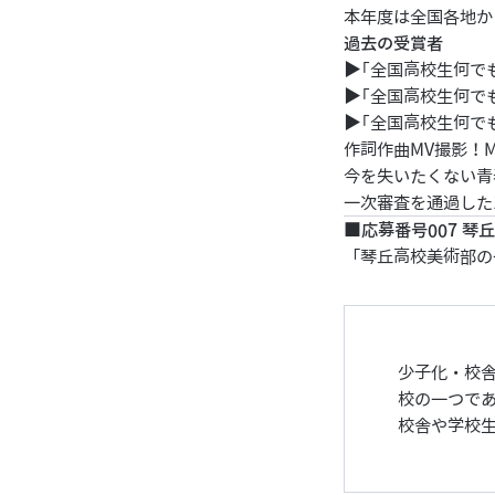
本年度は全国各地か
過去の受賞者
▶︎
｢全国高校生何でも､ア
▶︎
｢全国高校生何でも､ア
▶︎
｢全国高校生何でも､ア
作詞作曲MV撮影！
今を失いたくない青
一次審査を通過した
■
応募番号007 
「琴丘高校美術部の一
少子化・校
校の一つであ
校舎や学校