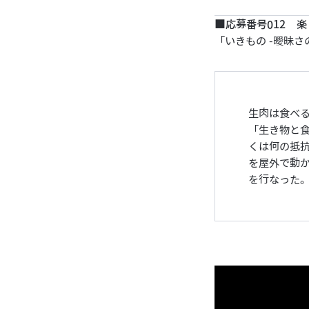
■応募番号012 
「いきもの -曖昧さ
生肉は食べ
「生き物と
くは何の抵
を屋外で動
を行なった