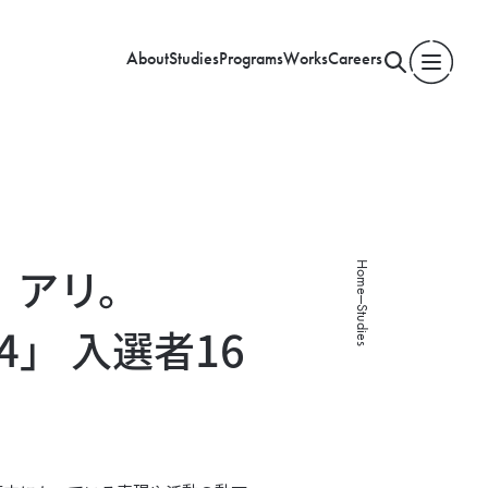
About
Studies
Programs
Works
Careers
Home
、アリ。
Studies
024」 入選者16