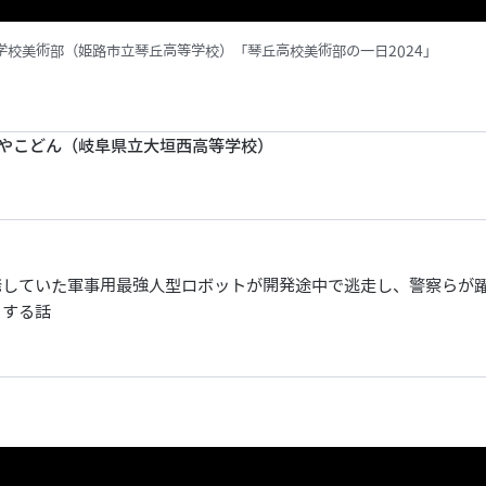
等学校美術部（姫路市立琴丘高等学校）「
琴丘高校美術部の一日2024
」
おやこどん（岐阜県立大垣西高等学校）
」
発していた軍事用最強人型ロボットが開発途中で逃走し、警察らが
とする話