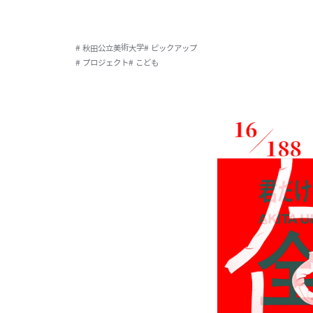
# 秋田公立美術大学
# ピックアップ
# プロジェクト
# こども