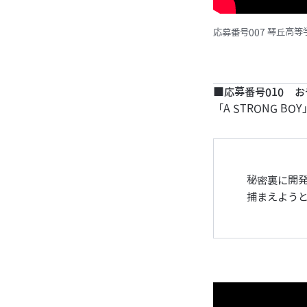
応募番号007 琴丘高
■応募番号010 
「A STRONG BOY
秘密裏に開
捕まえよう