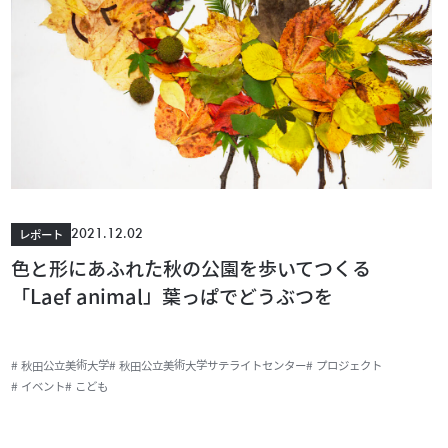
2021.12.02
レポート
色と形にあふれた秋の公園を歩いてつくる
「Laef animal」葉っぱでどうぶつを
# 秋田公立美術大学
# 秋田公立美術大学サテライトセンター
# プロジェクト
# イベント
# こども