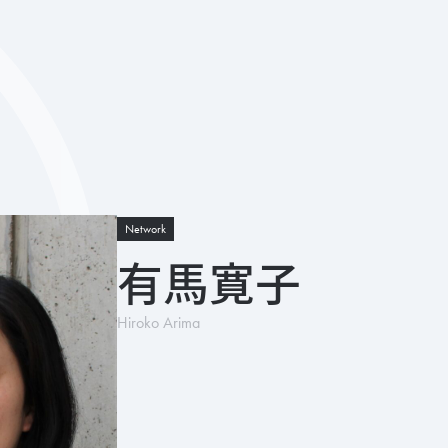
Network
有馬寛子
Hiroko Arima