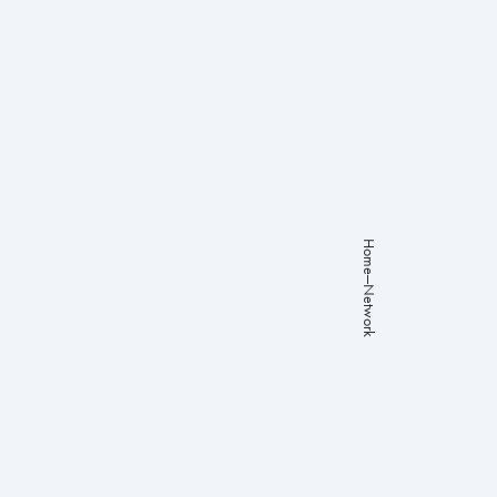
About
Studies
Programs
Works
Careers
Home
Network