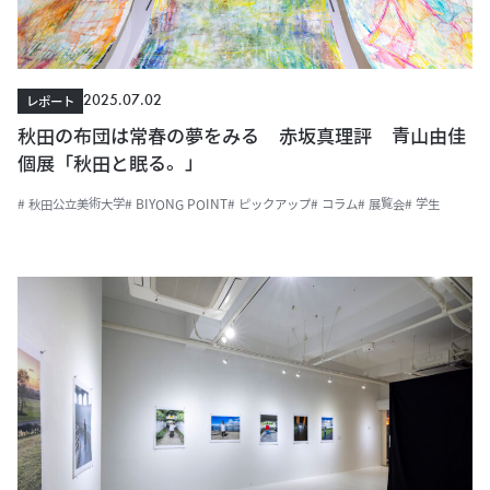
2025.07.02
レポート
秋田の布団は常春の夢をみる 赤坂真理評 青山由佳
個展「秋田と眠る。」
# 秋田公立美術大学
# BIYONG POINT
# ピックアップ
# コラム
# 展覧会
# 学生