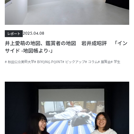
2025.04.08
レポート
井上愛萌の地図、鑑賞者の地図 岩井成昭評 「イン
サイド -地図帳より-」
# 秋田公立美術大学
# BIYONG POINT
# ピックアップ
# コラム
# 展覧会
# 学生