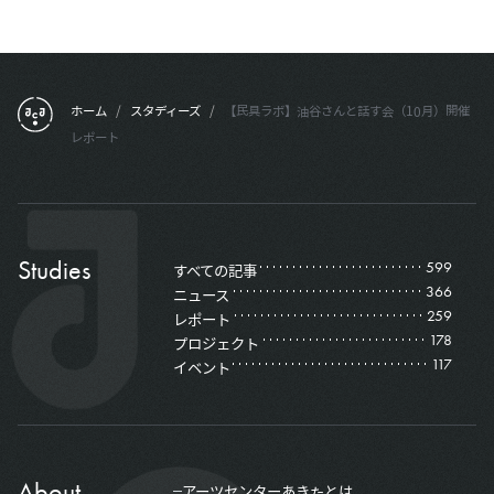
フッターメニュー
ホーム
/
スタディーズ
/
【民具ラボ】油谷さんと話す会（10月）開催
レポート
Studies
599
すべての記事
366
ニュース
259
レポート
178
プロジェクト
117
イベント
About
アーツセンターあきたとは