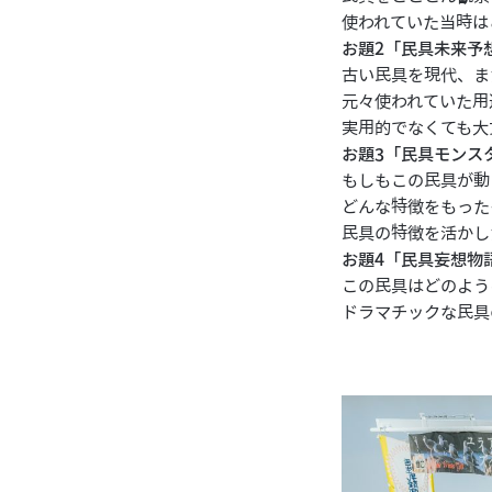
使われていた当時は
お題2「民具未来予
古い民具を現代、ま
元々使われていた用
実用的でなくても大
お題3「民具モンス
もしもこの民具が動
どんな特徴をもった
民具の特徴を活かし
お題4「民具妄想物
この民具はどのよう
ドラマチックな民具