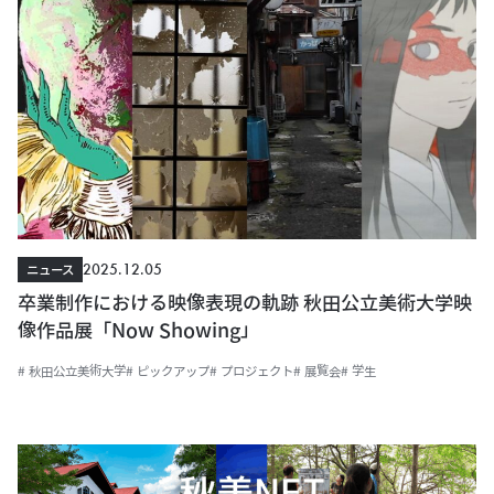
2025.12.05
ニュース
卒業制作における映像表現の軌跡 秋田公立美術大学映
像作品展「Now Showing」
# 秋田公立美術大学
# ピックアップ
# プロジェクト
# 展覧会
# 学生