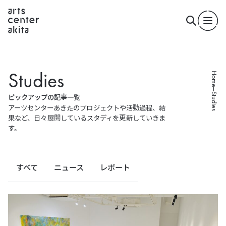
S
t
u
d
i
e
s
Home
Studies
ピ
ッ
ク
ア
ッ
プ
の
記
事
一
覧
アーツセンターあきたのプロジェクトや活動過程、結
果など、
日々展開しているスタディを更新していきま
す。
すべて
ニュース
レポート