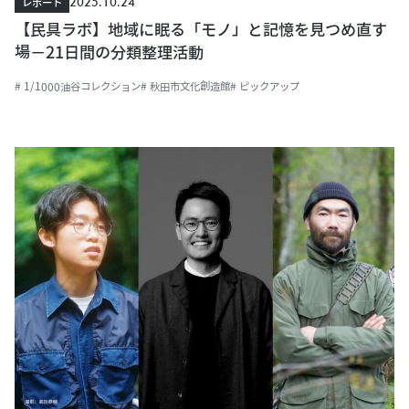
2025.10.24
レポート
【民具ラボ】地域に眠る「モノ」と記憶を見つめ直す
場－21日間の分類整理活動
# 1/1000油谷コレクション
# 秋田市文化創造館
# ピックアップ