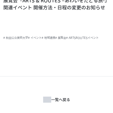
展覧会「ARTS & ROUTES –あわいをたどる旅-」
関連イベント 開催方法・日程の変更のお知らせ
# 秋田公立美術大学
# イベント
# 地域連携
# 展覧会
# ARTSROUTESイベント
一覧へ戻る