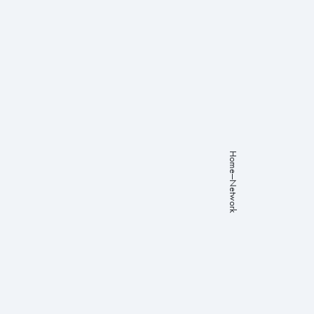
About
Studies
Programs
Works
Careers
Home
Network