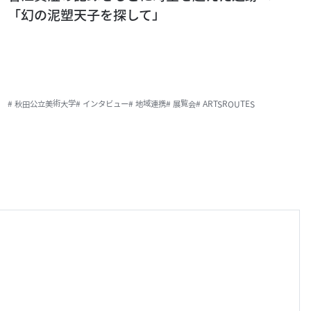
「幻の泥塑天子を探して」
# 秋田公立美術大学
# インタビュー
# 地域連携
# 展覧会
# ARTSROUTES