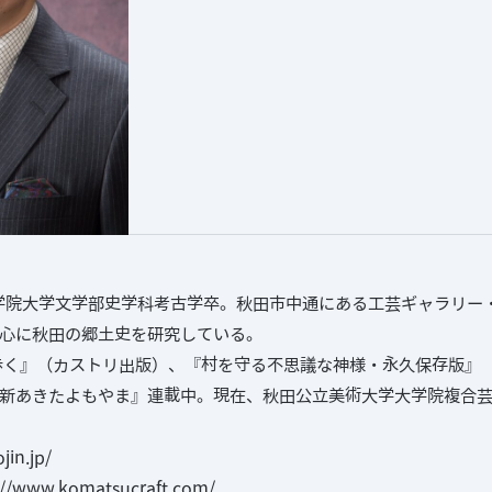
山学院大学文学部史学科考古学卒。秋田市中通にある工芸ギャラリー
心に秋田の郷土史を研究している。
歩く』（カストリ出版）、『村を守る不思議な神様・永久保存版』（K
新あきたよもやま』連載中。現在、秋田公立美術大学大学院複合
jin.jp/
://www.komatsucraft.com/