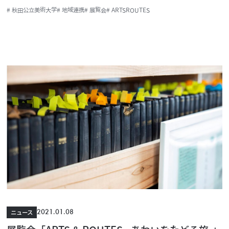
# 秋田公立美術大学
# 地域連携
# 展覧会
# ARTSROUTES
2021.01.08
ニュース