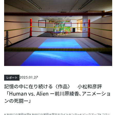
2025.01.27
レポート
記憶の中に在り続ける〈作品〉 小松和彦評
「Human vs. Alien ー前川原綾香､アニメーショ
ンの死闘ー」
# 秋田公立美術大学
# 秋田公立美術大学サテライトセンター
# ピックアップ
# コラム