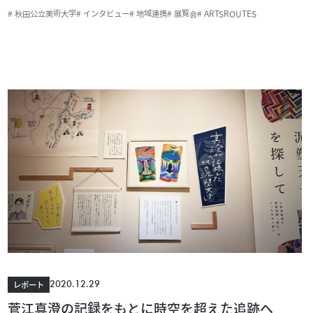
# 秋田公立美術大学
# インタビュー
# 地域連携
# 展覧会
# ARTSROUTES
2020.12.29
レポート
菅江真澄の記録をもとに時空を超えた追跡へ