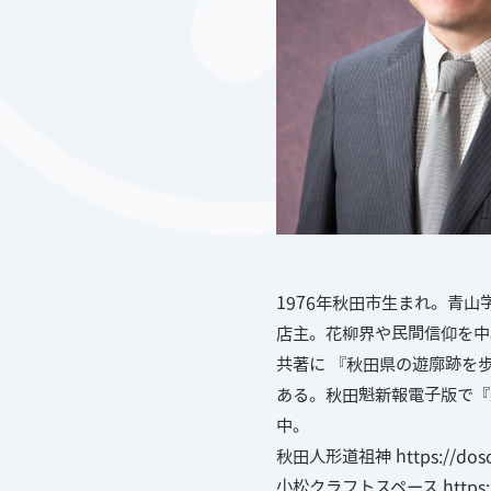
1976年秋田市生まれ。青
店主。花柳界や民間信仰を中
共著に 『秋田県の遊廓跡を
ある。秋田魁新報電子版で『
中。
秋田人形道祖神
https://doso
小松クラフトスペース
https