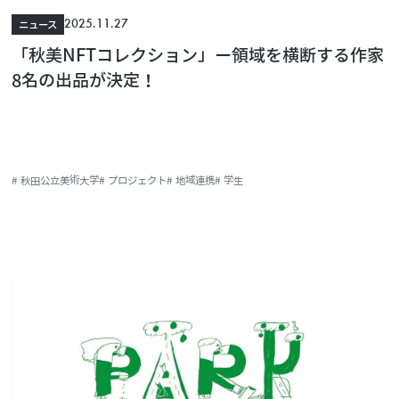
2025.11.27
ニュース
「秋美NFTコレクション」ー領域を横断する作家
8名の出品が決定！
# 秋田公立美術大学
# プロジェクト
# 地域連携
# 学生