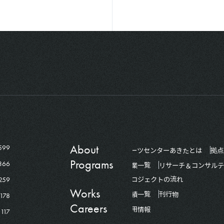
About
599
アーツセンターあきたとは
拠点
Programs
366
事業一覧
リサーチ＆コンサルテ
259
プロジェクトの流れ
Works
178
実績一覧
刊行物
Careers
採用情報
117