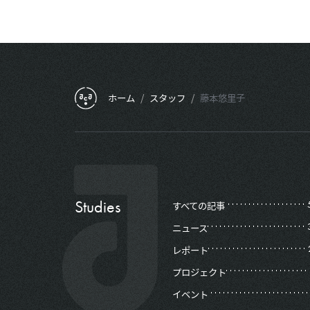
フッターメニュー
ホーム
/
スタッフ
/
藤本悠里子
Studies
すべての記事
ニュース
レポート
プロジェクト
イベント