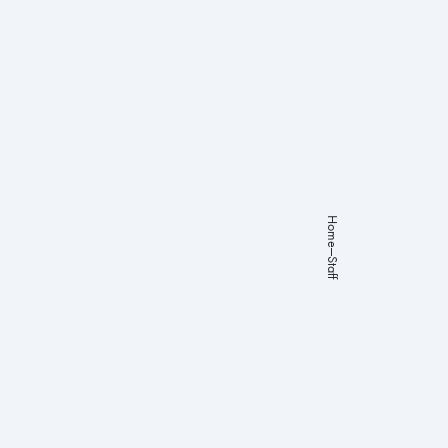
About
Studies
Programs
Works
Careers
Home
Staff