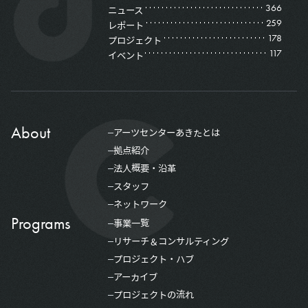
366
ニュース
259
レポート
178
プロジェクト
117
イベント
About
アーツセンターあきたとは
拠点紹介
法人概要・沿革
スタッフ
ネットワーク
Programs
事業一覧
リサーチ＆コンサルティング
プロジェクト・ハブ
アーカイブ
プロジェクトの流れ