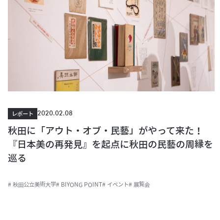
2020.02.08
レポート
秋田に「アウト・オブ・民藝」がやって来た！
『日本美の再発見』を起点に秋田の民藝の周縁を
巡る
# 秋田公立美術大学
# BIYONG POINT
# イベント
# 展覧会