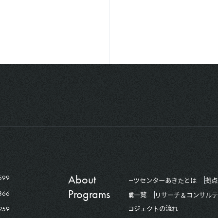
About
599
アーツセンターあきたとは
拠点
Programs
366
事業一覧
リサーチ＆コンサルテ
259
プロジェクトの流れ