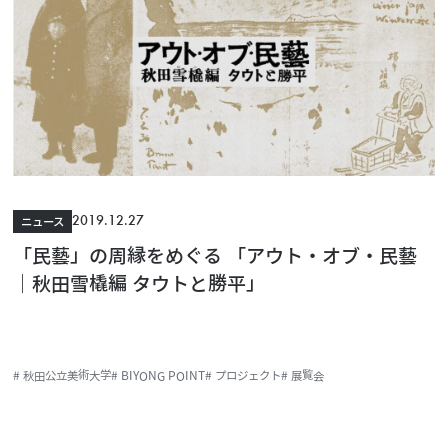
2019.12.27
ニュース
「民藝」の周縁をめぐる 「アウト・オブ・民藝
｜秋田雪橇編 タウトと勝平」
# 秋田公立美術大学
# BIYONG POINT
# プロジェクト
# 展覧会