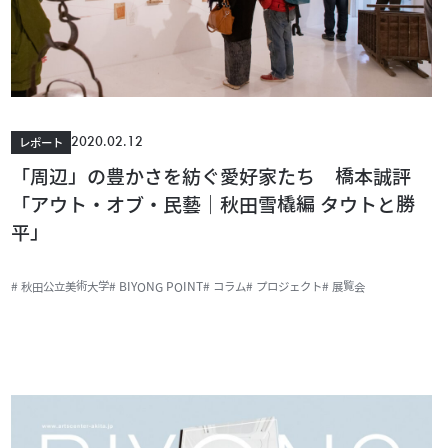
2020.02.12
レポート
「周辺」の豊かさを紡ぐ愛好家たち 橋本誠評
「アウト・オブ・民藝｜秋田雪橇編 タウトと勝
平」
# 秋田公立美術大学
# BIYONG POINT
# コラム
# プロジェクト
# 展覧会