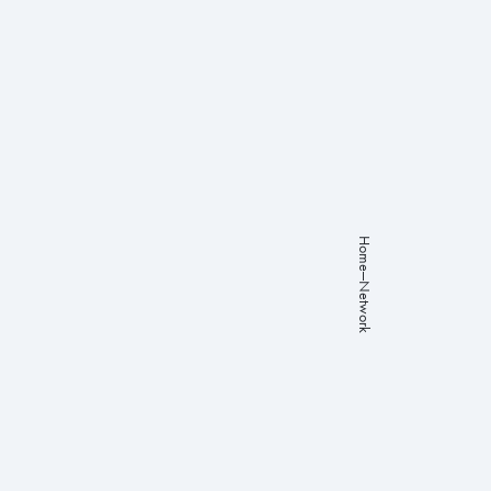
About
Studies
Programs
Works
Careers
Home
Network