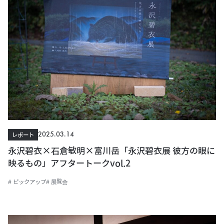
2025.03.14
レポート
永沢碧衣×石倉敏明×富川岳「永沢碧衣展 彼方の眼に
映るもの」アフタートークvol.2
# ピックアップ
# 展覧会