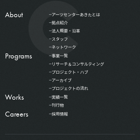
About
アーツセンターあきたとは
拠点紹介
法人概要・沿革
スタッフ
ネットワーク
Programs
事業一覧
リサーチ＆コンサルティング
プロジェクト・ハブ
アーカイブ
プロジェクトの流れ
Works
実績一覧
刊行物
Careers
採用情報