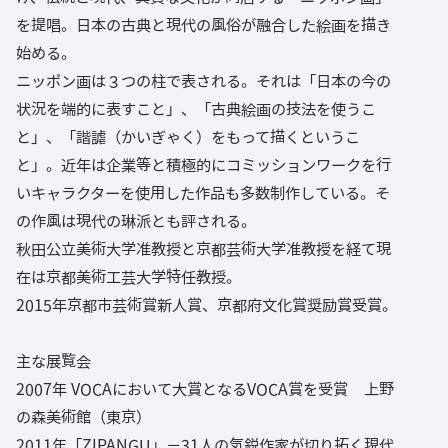
を提唱。日本の古典と現代の風俗が融合した絵画を描き
始める。
ニッポン画は３つの柱で表される。それは「日本の今の
状況を端的に表すこと」、「古典絵画の技法を使うこ
と」、「諧謔（かいぎゃく）をもって描くというこ
と」。近年は企業等と積極的にコミッションワークを行
いキャラクターを使用した作品も多数制作している。そ
の作風は現代の琳派とも評される。
秋田公立美術大学准教授と京都芸術大学准教授を経て現
在は京都美術工芸大学特任教授。
2015年京都市芸術賞新人賞、京都府文化賞奨励賞受賞。
主な展覧会
2007年 VOCAにおいて大賞となるVOCA賞を受賞 上野
の森美術館（東京）
2011年「ZIPANGU」－31人の気鋭作家が切り拓く現代