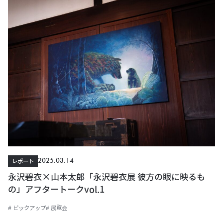
2025.03.14
レポート
永沢碧衣×山本太郎「永沢碧衣展 彼方の眼に映るも
の」アフタートークvol.1
# ピックアップ
# 展覧会