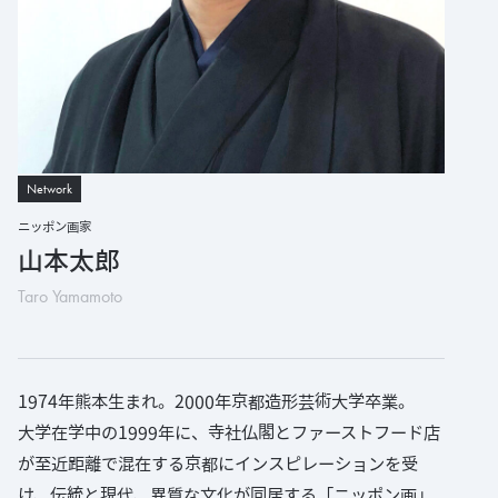
Network
ニッポン画家
山本太郎
Taro Yamamoto
1974年熊本生まれ。2000年京都造形芸術大学卒業。
大学在学中の1999年に、寺社仏閣とファーストフード店
が至近距離で混在する京都にインスピレーションを受
け、伝統と現代、異質な文化が同居する「ニッポン画」