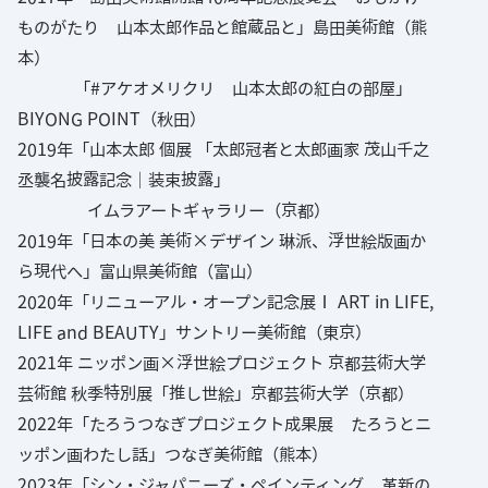
ものがたり 山本太郎作品と館蔵品と」島田美術館（熊
本）
「#アケオメリクリ 山本太郎の紅白の部屋」
BIYONG POINT（秋田）
2019年「山本太郎 個展 「太郎冠者と太郎画家 茂山千之
丞襲名披露記念｜装束披露」
イムラアートギャラリー（京都）
2019年「日本の美 美術×デザイン 琳派、浮世絵版画か
ら現代へ」富山県美術館（富山）
2020年「リニューアル・オープン記念展Ⅰ ART in LIFE,
LIFE and BEAUTY」サントリー美術館（東京）
2021年 ニッポン画×浮世絵プロジェクト 京都芸術大学
芸術館 秋季特別展「推し世絵」京都芸術大学（京都）
2022年「たろうつなぎプロジェクト成果展 たろうとニ
ッポン画わたし話」つなぎ美術館（熊本）
2023年「シン・ジャパニーズ・ペインティング 革新の