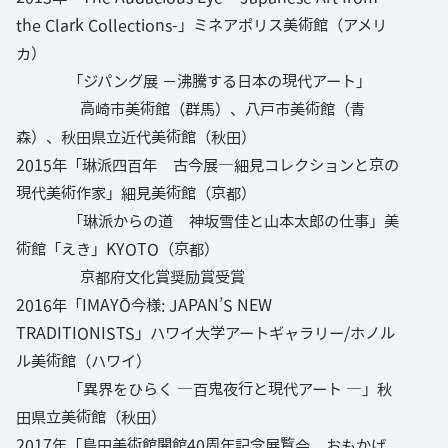
the Clark Collections-」ミネアポリス美術館（アメリ
カ）
「ジパング展 −沸騰する日本の現代アート」
高崎市美術館（群馬）、八戸市美術館（青
森）、秋田県立近代美術館（秋田）
2015年「琳派四百年 古今展—細見コレクションと京の
現代美術作家」細見美術館（京都）
「琳派からの道 神坂雪佳と山本太郎の仕事」美
術館「えき」KYOTO（京都）
京都府文化賞奨励賞受賞
2016年「IMAYŌ今様: JAPAN’S NEW
TRADITIONISTS」ハワイ大学アートギャラリー/ホノル
ル美術館（ハワイ）
「異界をひらく ―百鬼夜行と現代アート ―」秋
田県立美術館（秋田）
2017年「島田美術館開館40周年記念展覧会 おもかげ