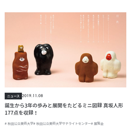
2019.11.08
ニュース
誕生から3年の歩みと展開をたどるミニ図録 真坂人形
177点を収録！
# 秋田公立美術大学
# 秋田公立美術大学サテライトセンター
# 展覧会