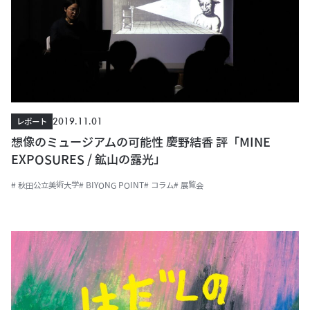
2019.11.01
レポート
想像のミュージアムの可能性 慶野結香 評「MINE
EXPOSURES / 鉱山の露光」
# 秋田公立美術大学
# BIYONG POINT
# コラム
# 展覧会