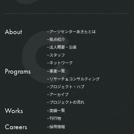
About
アーツセンターあきたとは
拠点紹介
法人概要・沿革
スタッフ
ネットワーク
Programs
事業一覧
リサーチ＆コンサルティング
プロジェクト・ハブ
アーカイブ
プロジェクトの流れ
Works
実績一覧
刊行物
Careers
採用情報