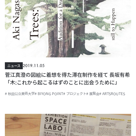
2019.11.05
ニュース
菅江真澄の図絵に着想を得た滞在制作を経て 長坂有希
「木:これから起こるはずのことに出会うために」
# 秋田公立美術大学
# BIYONG POINT
# プロジェクト
# 展覧会
# ARTSROUTES