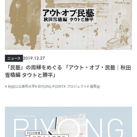
2019.12.27
ニュース
「民藝」の周縁をめぐる 「アウト・オブ・民藝｜秋田
雪橇編 タウトと勝平」
# 秋田公立美術大学
# BIYONG POINT
# プロジェクト
# 展覧会