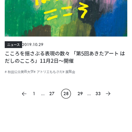
2019.10.29
ニュース
こころを揺さぶる表現の数々 「第5回あきたアート は
だしのこころ」11月2日～開催
# 秋田公立美術大学
# アトリエももさだ
# 展覧会
投
1
…
27
28
29
…
33
前のページ
次のページ
稿
の
ペ
ー
ジ