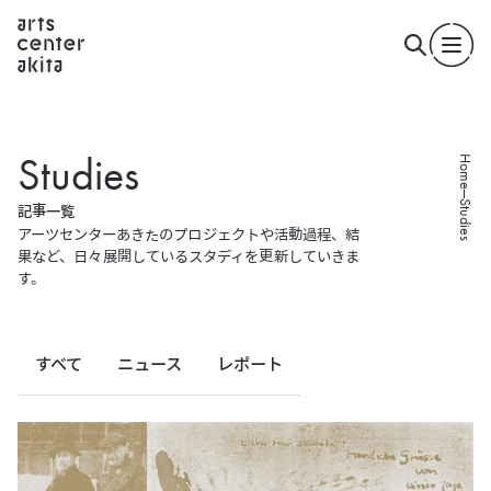
S
t
u
d
i
e
s
Home
Studies
記
事
一
覧
アーツセンターあきたのプロジェクトや活動過程、結
果など、
日々展開しているスタディを更新していきま
す。
すべて
ニュース
レポート