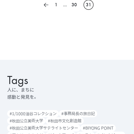
投
1
…
30
31
前のページ
稿
の
ペ
ー
ジ
送
り
Tags
人に、まちに
感動と発見を。
#1/1000油谷コレクション
#事務局長の旅日記
#秋田公立美術大学
#秋田市文化創造館
#秋田公立美術大学サテライトセンター
#BIYONG POINT