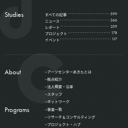
Studies
599
すべての記事
366
ニュース
259
レポート
178
プロジェクト
117
イベント
About
アーツセンターあきたとは
拠点紹介
法人概要・沿革
スタッフ
ネットワーク
Programs
事業一覧
リサーチ＆コンサルティング
プロジェクト・ハブ