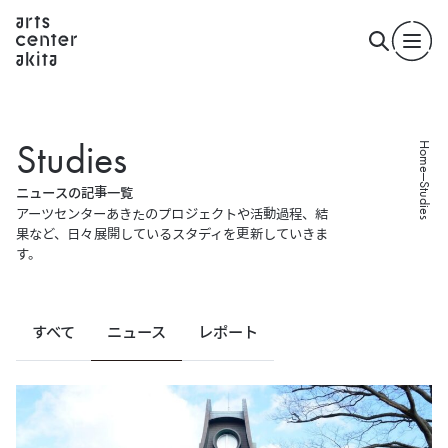
S
t
u
d
i
e
s
Home
Studies
ニ
ュ
ー
ス
の
記
事
一
覧
アーツセンターあきたのプロジェクトや活動過程、結
果など、
日々展開しているスタディを更新していきま
す。
すべて
ニュース
レポート