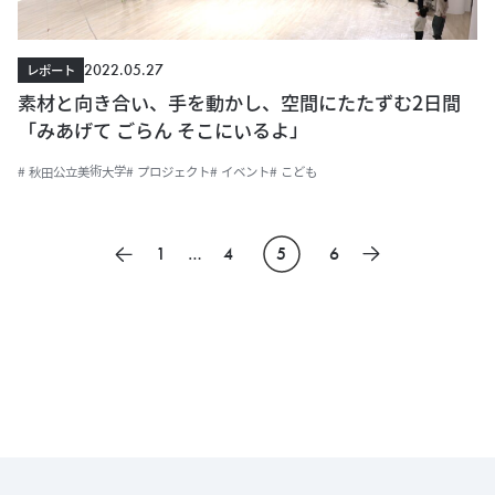
2022.05.27
レポート
素材と向き合い、手を動かし、空間にたたずむ2日間
「みあげて ごらん そこにいるよ」
# 秋田公立美術大学
# プロジェクト
# イベント
# こども
投
1
…
4
5
6
前のページ
次のページ
稿
の
ペ
ー
ジ
送
り