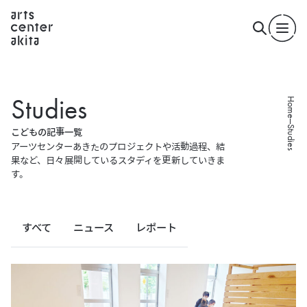
S
t
u
d
i
e
s
Home
Studies
こ
ど
も
の
記
事
一
覧
アーツセンターあきたのプロジェクトや活動過程、結
果など、
日々展開しているスタディを更新していきま
す。
すべて
ニュース
レポート